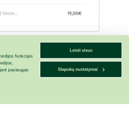
15min .
19,00€
Leisti visus
edijos funkcijas
edijos,
Slapukų nustatymai
ojant paslaugas
isyklės