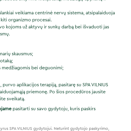
nkiai veikiama centrinė nervų sistema, atsipalaiduoja
 kiti organizmo procesai.
avo kojoms už aktyvų ir sunkų darbą bei išvaduoti jas
usmų.
narių skausmus;
jotaką;
is medžiagomis bei deguonimi;
 purvo aplikacijos terapiją, pasitarę su SPA VILNIUS
tpalaiduojamąją priemonę. Po šios procedūros jausite
te sveikatą.
ojame
pasitarti su savo gydytoju, kuris paskirs
yrus SPA VILNIUS gydytojui. Neturint gydytojo paskyrimo,