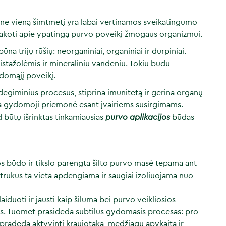
u ne vieną šimtmetį yra labai vertinamos sveikatingumo
sakoti apie ypatingą purvo poveikį žmogaus organizmui.
na trijų rūšių: neorganiniai, organiniai ir durpiniai.
istažolėmis ir mineraliniu vandeniu. Tokiu būdu
domąjį poveikį.
degiminius procesus, stiprina imunitetą ir gerina organų
oma gydomoji priemonė esant įvairiems susirgimams.
 būtų išrinktas tinkamiausias
purvo aplikacijos
būdas
s būdo ir tikslo parengta šilto purvo masė tepama ant
trukus ta vieta apdengiama ir saugiai izoliuojama nuo
alaiduoti ir jausti kaip šiluma bei purvo veikliosios
s. Tuomet prasideda subtilus gydomasis procesas: pro
 pradeda aktyvinti kraujotaką, medžiagų apykaitą ir