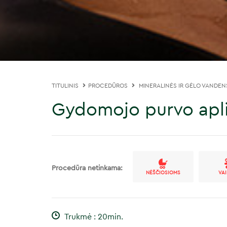
TITULINIS
PROCEDŪROS
MINERALINĖS IR GĖLO VANDEN
Gydomojo purvo apli
Procedūra netinkama:
NĖŠČIOSIOMS
VA
Trukmė : 20min.