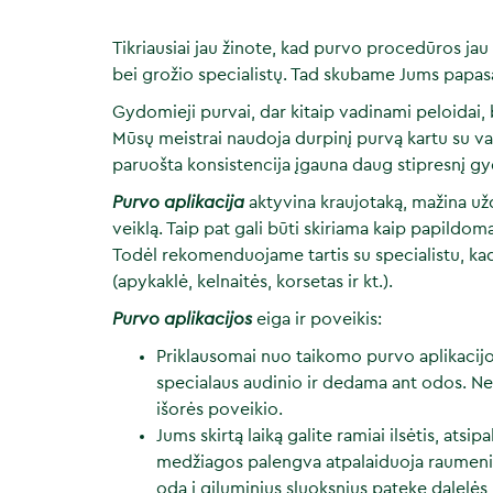
Tikriausiai jau žinote, kad purvo procedūros ja
bei grožio specialistų. Tad skubame Jums papa
Gydomieji purvai, dar kitaip vadinami peloidai, bū
Mūsų meistrai naudoja durpinį purvą kartu su va
paruošta konsistencija įgauna daug stipresnį gy
Purvo aplikacija
aktyvina kraujotaką, mažina už
veiklą. Taip pat gali būti skiriama kaip papild
Todėl rekomenduojame tartis su specialistu, kad
(apykaklė, kelnaitės, korsetas ir kt.).
Purvo aplikacijos
eiga ir poveikis:
Priklausomai nuo taikomo purvo aplikacijo
specialaus audinio ir dedama ant odos. Ne
išorės poveikio.
Jums skirtą laiką galite ramiai ilsėtis, atsip
medžiagos palengva atpalaiduoja raumeni
odą į giluminius sluoksnius patekę dalelės