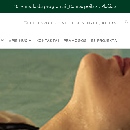
10 % nuolaida programai „Ramus poilsis“.
Plačiau
EL. PARDUOTUVĖ
POILSENYBIŲ KLUBAS
I
APIE MUS
KONTAKTAI
PRAMOGOS
ES PROJEKTAI