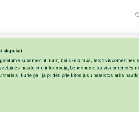
i slapukai
alėtume suasmeninti turinį bei skelbimus, teikti visuomeninės m
o, svetainės naudojimo informaciją bendriname su visuomeninės m
tneriais, kurie gali ją pridėti prie kitos jūsų pateiktos arba naud
Vidaus tvarkos ta