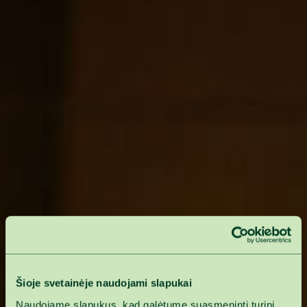
Šioje svetainėje naudojami slapukai
Naudojame slapukus, kad galėtume suasmeninti turinį