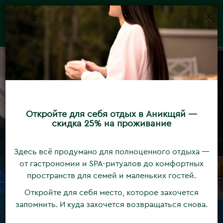
10% скидка на программу «Спокойный отдых».
Подробнее
×
RU
TOGGLE
NAVIGATION
Откройте для себя отдых в Аникщяй —
скидка 25% на проживание
Здесь всё продумано для полноценного отдыха —
Druskininkai
от гастрономии и SPA-ритуалов до комфортных
пространств для семей и маленьких гостей.
Откройте для себя место, которое захочется
запомнить. И куда захочется возвращаться снова.