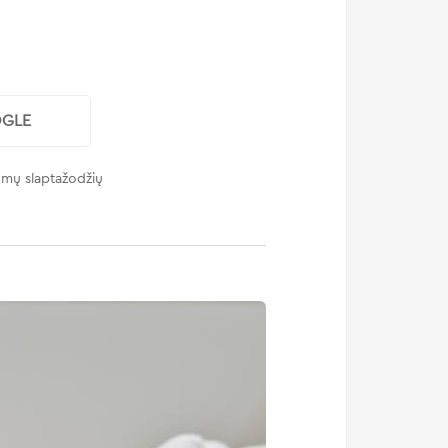
OGLE
ldomų slaptažodžių