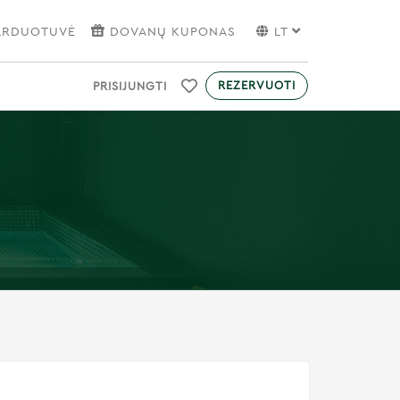
PARDUOTUVĖ
DOVANŲ KUPONAS
LT
REZERVUOTI
PRISIJUNGTI