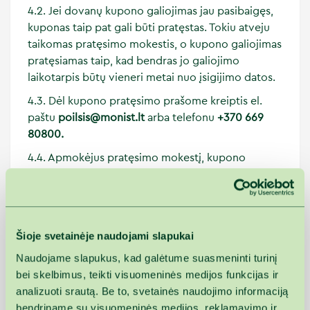
4.2. Jei dovanų kupono galiojimas jau pasibaigęs,
kuponas taip pat gali būti pratęstas. Tokiu atveju
taikomas pratęsimo mokestis, o kupono galiojimas
pratęsiamas taip, kad bendras jo galiojimo
laikotarpis būtų vieneri metai nuo įsigijimo datos.
4.3. Dėl kupono pratęsimo prašome kreiptis el.
paštu
poilsis@monist.lt
arba telefonu
+370 669
80800
.
4.4. Apmokėjus pratęsimo mokestį, kupono
galiojimas atnaujinamas.
5. Atsiskaitymas ir kupono vertės panaudojimas
5.1. Jei pasirinktų paslaugų vertė viršija dovanų
Šioje svetainėje naudojami slapukai
kupono vertę, susidaręs skirtumas turi būti
apmokėtas grynaisiais pinigais arba banko kortele.
Naudojame slapukus, kad galėtume suasmeninti turinį
bei skelbimus, teikti visuomeninės medijos funkcijas ir
5.2. Jei dovanų kupono turėtojas įsigyja paslaugų
analizuoti srautą. Be to, svetainės naudojimo informaciją
už mažesnę sumą nei nurodyta kupone, likusi suma
bendriname su visuomeninės medijos, reklamavimo ir