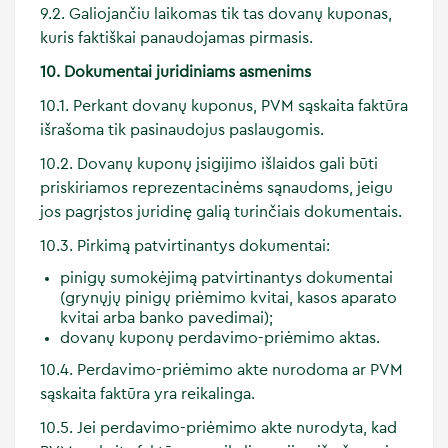
9.2. Galiojančiu laikomas tik tas dovanų kuponas,
kuris faktiškai panaudojamas pirmasis.
10. Dokumentai juridiniams asmenims
10.1. Perkant dovanų kuponus, PVM sąskaita faktūra
išrašoma tik pasinaudojus paslaugomis.
10.2. Dovanų kuponų įsigijimo išlaidos gali būti
priskiriamos reprezentacinėms sąnaudoms, jeigu
jos pagrįstos juridinę galią turinčiais dokumentais.
10.3. Pirkimą patvirtinantys dokumentai:
pinigų sumokėjimą patvirtinantys dokumentai
(grynųjų pinigų priėmimo kvitai, kasos aparato
kvitai arba banko pavedimai);
dovanų kuponų perdavimo-priėmimo aktas.
10.4. Perdavimo-priėmimo akte nurodoma ar PVM
sąskaita faktūra yra reikalinga.
10.5. Jei perdavimo-priėmimo akte nurodyta, kad