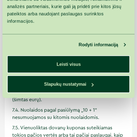
negrąžinama.
analizės partneriais, kurie gali ją pridėti prie kitos jūsų
6. Dovanų kuponų naudojimo vieta ir sąlygos
pateiktos arba naudojant paslaugas surinktos
informacijos.
6.1. Dovanų kuponai gali būti naudojami tik
Monist
Palangoje.
7. Specialios dovanų kuponų sąlygos
Rodyti informaciją
7.1. Suminiai dovanų kuponai parduodami ne
mažesnės nei 50 € (penkiasdešimt eurų) vertės.
Leisti visus
7.2. Perkant dovanų kuponą nakvynei, minimalus
nakvynių skaičius yra 2 (dvi) nakvynės.
Slapukų nustatymai
7.3. Dovanų kuponų pasiūlymas „10 + 1“ taikomas
kuponams, kurių vertė yra ne mažesnė nei 100 €
(šimtas eurų).
7.4. Nuolaidos pagal pasiūlymą „10 + 1“
nesumuojamos su kitomis nuolaidomis.
7.5. Vienuoliktas dovanų kuponas suteikiamas
tokios pačios vertės arba tai pačiai paslaugai, kaip