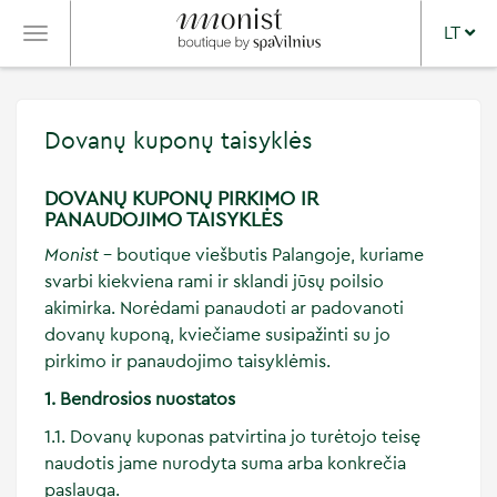
LT
TOGGLE
NAVIGATION
Dovanų kuponų taisyklės
DOVANŲ KUPONŲ PIRKIMO IR
PANAUDOJIMO TAISYKLĖS
Monist
– boutique viešbutis Palangoje, kuriame
svarbi kiekviena rami ir sklandi jūsų poilsio
akimirka. Norėdami panaudoti ar padovanoti
dovanų kuponą, kviečiame susipažinti su jo
pirkimo ir panaudojimo taisyklėmis.
1. Bendrosios nuostatos
1.1. Dovanų kuponas patvirtina jo turėtojo teisę
naudotis jame nurodyta suma arba konkrečia
paslauga.