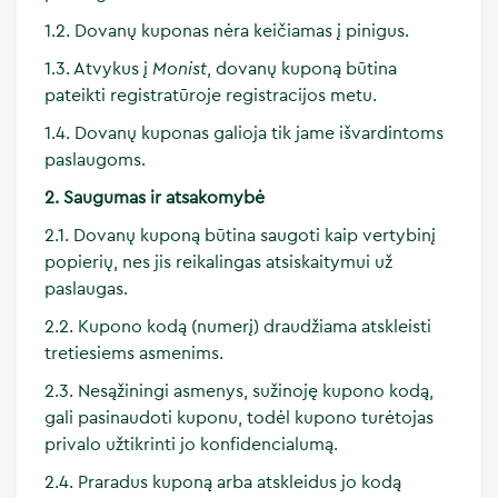
1.2. Dovanų kuponas nėra keičiamas į pinigus.
1.3. Atvykus į
Monist
, dovanų kuponą būtina
pateikti registratūroje registracijos metu.
1.4. Dovanų kuponas galioja tik jame išvardintoms
paslaugoms.
2. Saugumas ir atsakomybė
2.1. Dovanų kuponą būtina saugoti kaip vertybinį
popierių, nes jis reikalingas atsiskaitymui už
paslaugas.
2.2. Kupono kodą (numerį) draudžiama atskleisti
tretiesiems asmenims.
2.3. Nesąžiningi asmenys, sužinoję kupono kodą,
gali pasinaudoti kuponu, todėl kupono turėtojas
privalo užtikrinti jo konfidencialumą.
2.4. Praradus kuponą arba atskleidus jo kodą