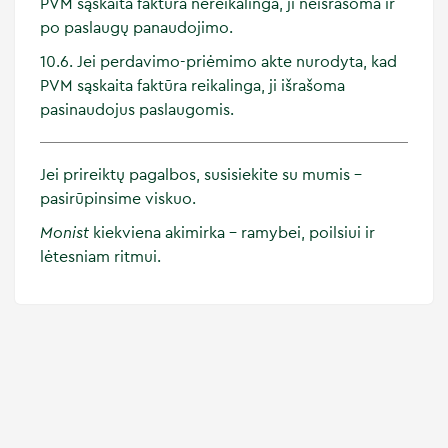
PVM sąskaita faktūra nereikalinga, ji neišrašoma ir
po paslaugų panaudojimo.
10.6. Jei perdavimo-priėmimo akte nurodyta, kad
PVM sąskaita faktūra reikalinga, ji išrašoma
pasinaudojus paslaugomis.
Jei prireiktų pagalbos, susisiekite su mumis –
pasirūpinsime viskuo.
Monist
kiekviena akimirka – ramybei, poilsiui ir
lėtesniam ritmui.