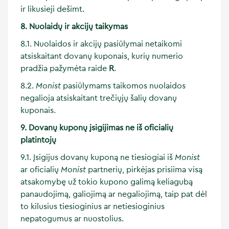
ir likusieji dešimt.
8. Nuolaidų ir akcijų taikymas
8.1. Nuolaidos ir akcijų pasiūlymai netaikomi
atsiskaitant dovanų kuponais, kurių numerio
pradžia pažymėta raide
R
.
8.2.
Monist
pasiūlymams taikomos nuolaidos
negalioja atsiskaitant trečiųjų šalių dovanų
kuponais.
9. Dovanų kuponų įsigijimas ne iš oficialių
platintojų
9.1. Įsigijus dovanų kuponą ne tiesiogiai iš
Monist
ar oficialių
Monist
partnerių, pirkėjas prisiima visą
atsakomybę už tokio kupono galimą keliagubą
panaudojimą, galiojimą ar negaliojimą, taip pat dėl
to kilusius tiesioginius ar netiesioginius
nepatogumus ar nuostolius.