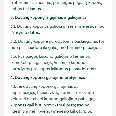
tretiesiems asmenims, paslaugos pagal šį kuponą
nebus teikiamos.
3. Dovanų kuponų įsigijimas ir galiojimas
3.1. Dovanų kuponas galioja 6 (šešis) mėnesius nuo
išrašymo datos.
3.2. Dovanų kupone nurodytomis paslaugomis turi
būti pasinaudota iki galiojimo termino pabaigos.
3.3. Pasibaigus kupono galiojimo terminui,
sumokėti pinigai negrąžinami, o kupone
nurodytos paslaugos laikomos panaudotomis.
4. Dovanų kupono galiojimo pratęsimas
4.1. Jei dovanų kupono galiojimas dar
nepasibaigęs, tačiau vizitą norima rezervuoti
vėlesnei datai nei kupono galiojimo pabaiga,
kuponas gali būti nemokamai pratęstas ne
ilgesniam nei 1 (vieno) mėnesio laikotarpiui.