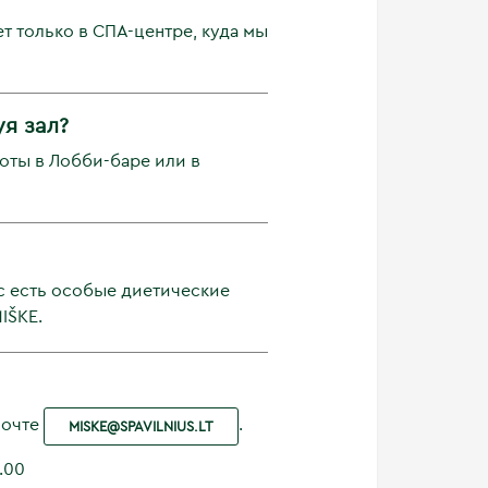
т только в СПА-центре, куда мы
я зал?
оты в Лобби-баре или в
с есть особые диетические
IŠKE.
почте
.
MISKE@SPAVILNIUS.LT
.00