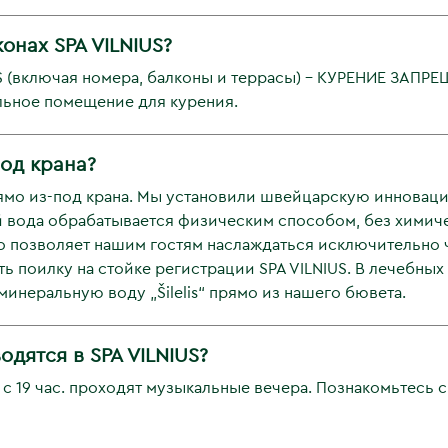
онах SPA VILNIUS?
US (включая номера, балконы и террасы) - КУРЕНИЕ ЗАПР
ельное помещение для курения.
од крана?
ямо из-под крана. Мы установили швейцарскую инновац
й вода обрабатывается физическим способом, без химиче
то позволяет нашим гостям наслаждаться исключительно 
ть поилку на стойке регистрации SPA VILNIUS. В лечебны
неральную воду „Šilelis“ прямо из нашего бювета.
дятся в SPA VILNIUS?
 с 19 час. проходят музыкальные вечера. Познакомьтесь