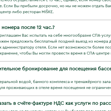
ILNIUS осуществляется с 15 час., однако, если номер св
. Если Вы прибыли досрочно, но мы не можем отдать Ва
 центр либо ресторан MIŠKE.
номера после 12 час.?
иглашаем Вас испытать на себе многообразие СПА-услуг,
ожем предложить бесплатный поздний выезд из номера до
 администратору отеля. Если нет возможности более поз
хранение, чтобы Вы могли провести время в СПА-центре 
тельное бронирование для посещения бассе
еральной водой, банного комплекса и тренажёрного зал
 для проживающих в отеле время посещения не ограничен
зать в счёте-фактуре НДС как услуги по рас