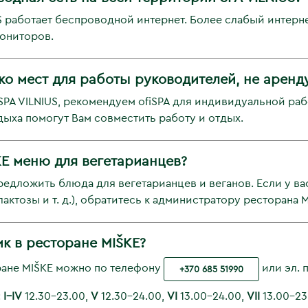
S работает беспроводной интернет. Более слабый интерне
мониторов.
о мест для работы руководителей, не аренду
PA VILNIUS, рекомендуем ofiSPA для индивидуальной раб
ыха помогут Вам совместить работу и отдых.
KE меню для вегетарианцев?
едложить блюда для вегетарианцев и веганов. Если у ва
лактозы и т. д.), обратитесь к администратору ресторана M
к в ресторане MIŠKE?
ране MIŠKE можно по телефону
или эл. 
+370 685 51990
:
I–IV
12.30–23.00,
V
12.30–24.00,
VI
13.00–24.00,
VII
13.00–23