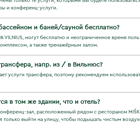
чены только те услуги, которыми Вы будете пользоватьс
ры и конференц-услуги.
бассейном и баней/сауной бесплатно?
A VILNIUS, могут бесплатно и неограниченное время пол
омплексом, а также тренажёрным залом.
рансфера, напр. из / в Вильнюс?
вает услуги трансфера, поэтому рекомендуем использов
я в том же здании, что и отель?
 конференц-зал, расположенный рядом с рестораном MIŠK
тся только выйти на улицу, чтобы подышать чистым возд