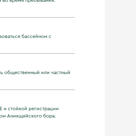
я во время пребывания:
ьзоваться бассейном с
ать общественный или частный
E и стойкой регистрации
ухом Аникщяйского бора.