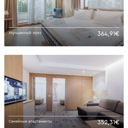
364,91€
Улучшенный люкс
352,31€
Семейныe апартаменты