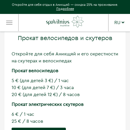
Откройте для себя отдых в Аникщяй — скидка 25% на проживание.
Подробнее
RU
TOGGLE
NAVIGATION
Прокат велосипедов и скутеров
Откройте для себя Аникщяй и его окрестности
на скутерах и велосипедах
Прокат велосипедов
5 € (для детей 3 €) / 1 час
10 € (для детей 7 €) / 3 часа
20 € (для детей 12 €) / 8 часов
Прокат электрических скутеров
6 € / 1 час
25 € / 8 часов