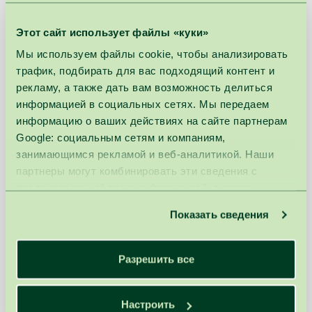
эластичность кожи и уменьшают
задержку жидкости в организме.
Интенсивные движения помогают
Этот сайт использует файлы «куки»
формировать контуры тела,
стимулируют расщепление жиров и
Мы используем файлы cookie, чтобы анализировать
тонизируют кожу. После массажа кожа
трафик, подбирать для вас подходящий контент и
становится более упругой и гладкой.
рекламу, а также дать вам возможность делиться
информацией в социальных сетях. Мы передаем
информацию о ваших действиях на сайте партнерам
Дополнительная оплата за услугу выполненную
Google: социальным сетям и компаниям,
мастером высокой квалификации:
занимающимся рекламой и веб-аналитикой. Наши
≤30 мин. - 5 €
партнеры могут комбинировать эти сведения с
≤60 мин. - 10 €
предоставленной вами информацией, а также
>60 мин. - 15 €
данными, которые они получили при использовании
Показать сведения
вами их сервисов.
Разрешить все
Цена
Базовая
рабочего
цена
дня
Настроить