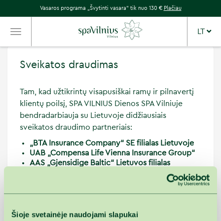
Vasaros programa „Švytinti vasara“ tik nuo 130 €
Plačiau
LT
TOGGLE
NAVIGATION
Sveikatos draudimas
Tam, kad užtikrintų visapusiškai ramų ir pilnavertį
klientų poilsį, SPA VILNIUS Dienos SPA Vilniuje
bendradarbiauja su Lietuvoje didžiausiais
sveikatos draudimo partneriais:
„BTA Insurance Company“ SE filialas Lietuvoje
UAB „Compensa Life Vienna Insurance Group“
AAS „Gjensidige Baltic“ Lietuvos filialas
„If P & C Insurance AS” filialas -
kompensuojamos visos paslaugos
​PROCEDŪRŲ KAINAS RASITE ČIA
Šioje svetainėje naudojami slapukai