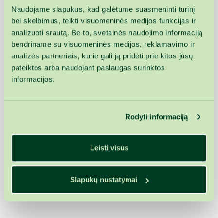
Naudojame slapukus, kad galėtume suasmeninti turinį
Kad Jums būtų kompensuota už sveikatingumo ar
bei skelbimus, teikti visuomeninės medijos funkcijas ir
gydymo procedūras, išvykdami registratūroje
analizuoti srautą. Be to, svetainės naudojimo informaciją
paprašykite sąskaitos faktūros. Ją pateiksite savo
bendriname su visuomeninės medijos, reklamavimo ir
draudimo įmonei.
analizės partneriais, kurie gali ją pridėti prie kitos jūsų
pateiktos arba naudojant paslaugas surinktos
informacijos.
Rodyti informaciją
Leisti visus
Slapukų nustatymai