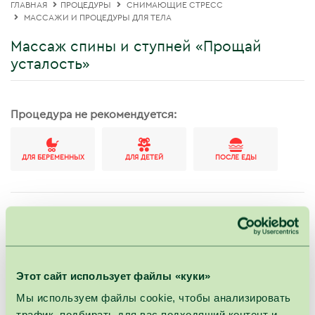
ГЛАВНАЯ
ПРОЦЕДУРЫ
СНИМАЮЩИЕ СТРЕСС
МАССАЖИ И ПРОЦЕДУРЫ ДЛЯ ТЕЛА
Массаж спины и ступней «Прощай
усталость»
Процедура не рекомендуется:
ДЛЯ БЕРЕМЕННЫХ
ДЛЯ ДЕТЕЙ
ПОСЛЕ ЕДЫ
Длительность : 60мин.
Иногда современная жизнь нас кружит так, что даже
Этот сайт использует файлы «куки»
регулярный сон не может освободить нас от
Мы используем файлы cookie, чтобы анализировать
хронической усталости и стресса. Вы можете себе
трафик, подбирать для вас подходящий контент и
помочь, своё самочувствие доверив специалисту