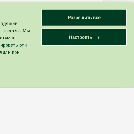
Разрешить все
дходящий
ных сетях. Мы
Настроить
етям и
ировать эти
учили при
ности
СЛЕДИТЕ ЗА НОВИНКАМИ:
ции
 клуба