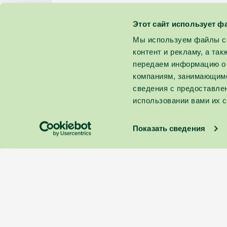
Этот сайт использует ф
Мы используем файлы co
контент и рекламу, а та
передаем информацию о 
компаниям, занимающимс
сведения с предоставле
использовании вами их с
Показать сведения
©
SPA VILNIUS 2026.
Тел. :
+370 313 53811