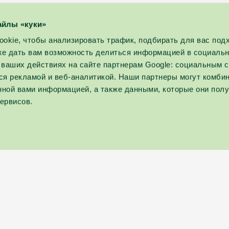
айлы «куки»
okie, чтобы анализировать трафик, подбирать для вас по
кже дать вам возможность делиться информацией в социаль
ваших действиях на сайте партнерам Google: социальным с
я рекламой и веб-аналитикой. Наши партнеры могут комбин
нной вами информацией, а также данными, которые они пол
ервисов.
Политика
конфиденциаль
эл. почта :
info@spavilnius.lt
Условия резера
Условия участия
Отдыхательств