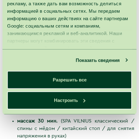
целебными свойствами и является неотъемлемой
рекламу, а также дать вам возможность делиться
частью оздоровления гостей SPA VILNIUS.
информацией в социальных сетях. Мы передаем
информацию о ваших действиях на сайте партнерам
Этот пакет услуг:
Google: социальным сетям и компаниям,
расслабление нервной системы;
занимающимся рекламой и веб-аналитикой. Наши
восстановить энергию;
партнеры могут комбинировать эти сведения с
укрепить естественные защитные силы
предоставленной вами информацией, а также
организма;
данными, которые они получили при использовании
питают дыхательные пути;
Показать сведения
вами их сервисов.
обогатить организм минералами;
улучшают кровообращение;
Разрешить все
питать кожу тела.
Цена включает:
Настроить
консультация врача ФМР
для назначения
оздоровительных услуг
массаж 30 мин.
(SPA VILNIUS классический /
спины с мёдом / китайский стоп / для снятия
напряжения в
руках
)