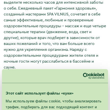
выделите несколько часов для интенсивной заботы
о себе. Ежедневный пакет «Гармония здоровья»,
созданный мастерами SPA VILNIUS, сочетает в себе
самые эффективные, любимые и проверенные
оздоровительные процедуры – массаж и еще четыре
специальные терапии (движение, вода, свет и
другие), которые врач подберет в зависимости от
ваших пожеланий и того, что вам больше всего
нужно для укрепления организма. Наряду с
оздоровительными процедурами жители отеля и
ночные гости могут расслабиться в бассейне и
сауне.
Чтобы дать своему организму все необходимые для
восстановления питательные вещества, мы
приглашаем вас освежиться минеральной водой из
Этот сайт использует файлы «куки»
близлежащего источника. Обогащенная самыми
необходимыми микроэлементами - натрием,
Мы используем файлы cookie, чтобы анализировать
кальцием, магнием и хлором - эта вода обладает
трафик, подбирать для вас подходящий контент и