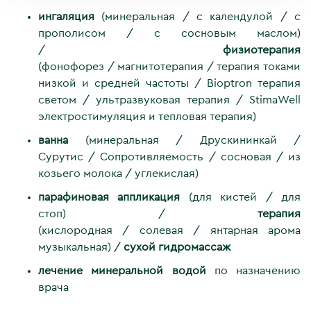
ингаляция
(минеральная / с календулой / с
прополисом / с сосновым маслом)
/
физиотерапия
(фонофорез / магнитотерапия / терапия токами
низкой и средней частоты / Bioptron терапия
светом / ультразвуковая терапия / StimaWell
электростимуляция и тепловая терапия)
ванна
(минеральная / Друскининкай /
Сурутис / Сопротивляемость / сосновая / из
козьего молока / углекислая)
парафиновая аппликация
(для кистей / для
стоп) /
терапия
(кислородная / солевая / янтарная арома
музыкальная) /
сухой гидромассаж
лечение минеральной водой
по назначению
врача