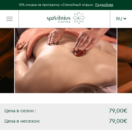
10% скидка на программу «Спокойный отдых».
Подробнее
RU
TOGGLE
NAVIGATION
79,00€
Цена в сезон :
79,00€
Цена в несезон: