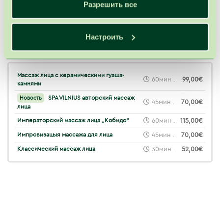
Разрешить все
Настроить
Похожие процедуры
Массаж лица с керамическими гуаша-
60мин .
99,00€
камнями
SPA VILNIUS авторский массаж
Новость
45мин .
70,00€
лица
Императорский массаж лица „Кобидо“
60мин .
115,00€
Импровизацыя массажа для лица
45мин .
70,00€
Классический массаж лица
30мин .
52,00€