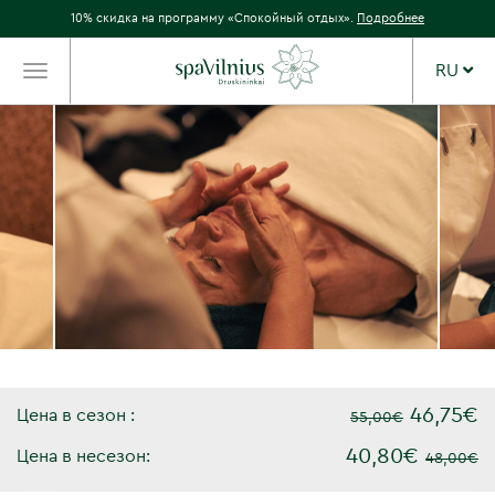
10% скидка на программу «Спокойный отдых».
Подробнее
RU
TOGGLE
NAVIGATION
46,75€
Цена в сезон :
55,00€
40,80€
Цена в несезон:
48,00€