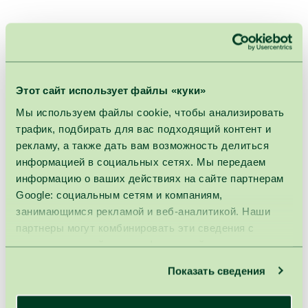
ГЛАВНАЯ
ПРОЦЕДУРЫ
МАССАЖИ И ПРОЦЕДУРЫ ДЛЯ ТЕЛА
ДЛЯ ЛИЦА
Массаж лица с керамическими гуаша-
камнями
Этот сайт использует файлы «куки»
Мы используем файлы cookie, чтобы анализировать
трафик, подбирать для вас подходящий контент и
Процедура не рекомендуется:
рекламу, а также дать вам возможность делиться
информацией в социальных сетях. Мы передаем
информацию о ваших действиях на сайте партнерам
ДЛЯ ДЕТЕЙ
ПОСЛЕ ЕДЫ
Google: социальным сетям и компаниям,
занимающимся рекламой и веб-аналитикой. Наши
партнеры могут комбинировать эти сведения с
Длительность : 30мин.
предоставленной вами информацией, а также
данными, которые они получили при использовании
Показать сведения
!
Внимание:
Цены процедур действительны при условии
вами их сервисов.
назначения SPA VILNIUS врачом. Без назначения врача цены
дополнительно облагаются 21% НДС.