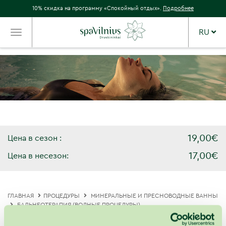
10% скидка на программу «Спокойный отдых».
Подробнее
RU
TOGGLE
NAVIGATION
19,00€
Цена в сезон :
17,00€
Цена в несезон:
ГЛАВНАЯ
ПРОЦЕДУРЫ
МИНЕРАЛЬНЫЕ И ПРЕСНОВОДНЫЕ ВАННЫ
БАЛЬНЕОТЕРАПИЯ (ВОДНЫЕ ПРОЦЕДУРЫ)
Ванна с эвкалиптом