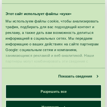
Этот сайт использует файлы «куки»
Процедура не рекомендуется:
Мы используем файлы cookie, чтобы анализировать
трафик, подбирать для вас подходящий контент и
ДЛЯ БЕРЕМЕННЫХ
ДЛЯ ДЕТЕЙ
рекламу, а также дать вам возможность делиться
информацией в социальных сетях. Мы передаем
информацию о ваших действиях на сайте партнерам
Google: социальным сетям и компаниям,
Длительность : 15мин.
занимающимся рекламой и веб-аналитикой. Наши
партнеры могут комбинировать эти сведения с
!
Внимание:
Цены процедур действительны при условии
предоставленной вами информацией, а также
назначения SPA VILNIUS врачом. Без назначения врача цены
данными, которые они получили при использовании
дополнительно облагаются 21% НДС.
Показать сведения
вами их сервисов.
Разрешить все
Похожие процедуры