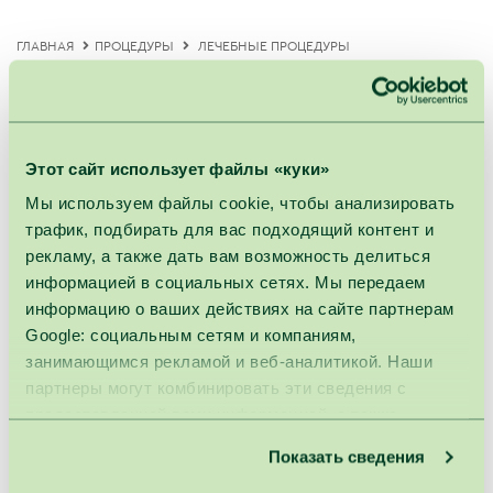
ГЛАВНАЯ
ПРОЦЕДУРЫ
ЛЕЧЕБНЫЕ ПРОЦЕДУРЫ
РЕЛАКСАЦИОННЫЕ ТЕРАПИИ
Янтарная терапия
Этот сайт использует файлы «куки»
Длительность : 60мин.
Мы используем файлы cookie, чтобы анализировать
трафик, подбирать для вас подходящий контент и
Эта терапия оказывает противовоспалительное,
рекламу, а также дать вам возможность делиться
успокаивающее, расслабляющее действие,
информацией в социальных сетях. Мы передаем
нормализирует сопротивление организма и
информацию о ваших действиях на сайте партнерам
стимулирует процессы восстановления. Поэтому она
Google: социальным сетям и компаниям,
рекомендуется как составная часть
занимающимся рекламой и веб-аналитикой. Наши
оздоровительной (профилактической), лечебной и
партнеры могут комбинировать эти сведения с
реабилитационной программы при заболеваниях
предоставленной вами информацией, а также
сердечно-сосудистой системы, дыхательных
данными, которые они получили при использовании
Показать сведения
органов, нервной системы, органов пищеварения и
вами их сервисов.
эндокринной системы, для коррекции факторов