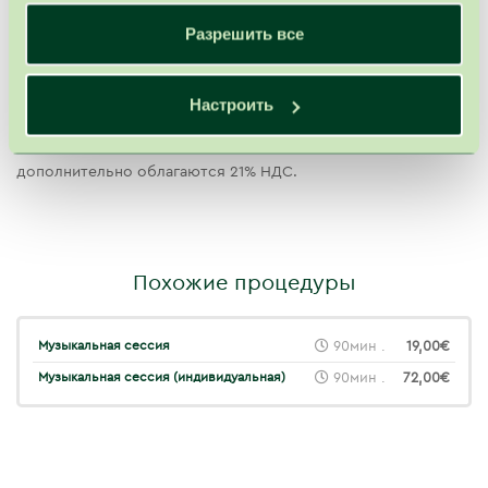
большого риска (повышенного кровяного давления,
Разрешить все
стрессов, хронической усталости, депрессии).
Автор
– доц. Пятрас Дагилис.
Настроить
!
Внимание:
Цены процедур действительны при условии
назначения SPA VILNIUS врачом. Без назначения врача цены
дополнительно облагаются 21% НДС.
Похожие процедуры
Музыкальная сессия
90мин .
19,00€
Музыкальная сессия (индивидуальная)
90мин .
72,00€