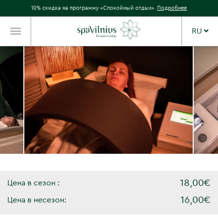
10% скидка на программу «Спокойный отдых».
Подробнее
RU
TOGGLE
NAVIGATION
18,00€
Цена в сезон :
16,00€
Цена в несезон: