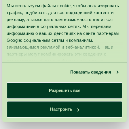
придают ей сияние. Глубокое очищение и
Мы используем файлы cookie, чтобы анализировать
разглаживающий эффект улучшают текстуру
трафик, подбирать для вас подходящий контент и
кожи и помогают уменьшить пигментацию.
рекламу, а также дать вам возможность делиться
После процедуры кожа выглядит свежей,
информацией в социальных сетях. Мы передаем
гладкой и обновленной.
информацию о ваших действиях на сайте партнерам
Google: социальным сетям и компаниям,
занимающимся рекламой и веб-аналитикой. Наши
партнеры могут комбинировать эти сведения с
предоставленной вами информацией, а также
Цена
данными, которые они получили при использовании
Базовая
рабочего
Показать сведения
вами их сервисов.
цена
дня
Cholley oмолаживающая
120,00 €
110,00 €
60мин.
процедура лица с кислотным
Разрешить все
102,00 €
93,50 €
скрабом
Настроить