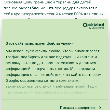
Основная цель гречишной терапии для детей -
полное расслабление. Эта процедура включает в
себя ароматерапевтический массаж ESPA для спины,
классический массаж и массаж стоп. Также
используется терапия теплом, которая помогает
справиться со стрессом, раздражением. Мешочки с
гречкой, как тепловая терапия и средство для снятия
Этот сайт использует файлы «куки»
стресса, очень полезны для детей, испытывающих
тревогу. А массаж стоп - это простой, но очень
Мы используем файлы cookie, чтобы анализировать
эффективный способ, помогающий предотвратить
трафик, подбирать для вас подходящий контент и
причины недомоганий. Массаж балансирует нервную
рекламу, а также дать вам возможность делиться
систему, улучшает циркуляцию энергии и устраняет
информацией в социальных сетях. Мы передаем
последствия стресса.
информацию о ваших действиях на сайте партнерам
Google: социальным сетям и компаниям,
Влияние «Гречневая сказка» на детский организм:
занимающимся рекламой и веб-аналитикой. Наши
Стимулирует физический рост.
партнеры могут комбинировать эти сведения с
Активизирует умственную деятельность.
предоставленной вами информацией, а также
Снижает накопившееся эмоциональное
данными, которые они получили при использовании
напряжение.
Показать сведения
вами их сервисов.