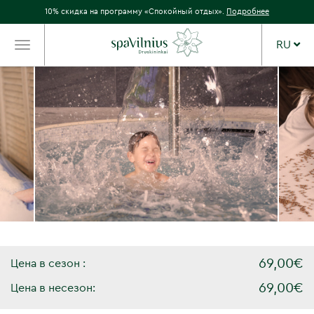
10% скидка на программу «Спокойный отдых».
Подробнее
RU
TOGGLE
NAVIGATION
69,00€
Цена в сезон :
69,00€
Цена в несезон: