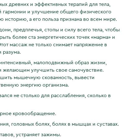
мых древних и эффективных терапий для тела,
ей гармонии и улучшение общего физического
ю историю, а его польза признана во всем мире.
они, предплечья, стопы и силу всего тела, чтобы
рыть более ста энергетических точек «марма» и
тот массаж не только снимает напряжение в
 разума.
интенсивный, малоподвижный образ жизни,
 желающим улучшить свое самочувствие.
ьшить мышечную скованность, вывести
твенную энергию организма.
ался не столько для расслабления, сколько в
ярное кровообращение.
ия, головных болях, болях в мышцах и суставах.
тавов, устраняет зажимы.