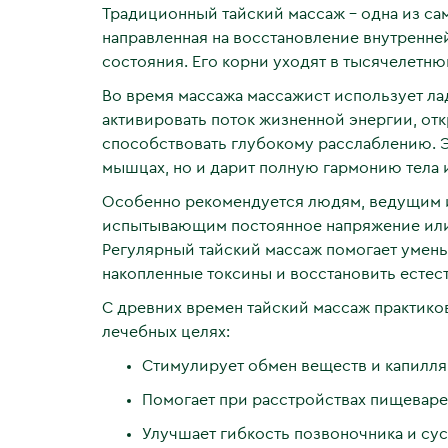
Традиционный тайский массаж – одна из са
направленная на восстановление внутренн
состояния. Его корни уходят в тысячелетню
Во время массажа массажист использует лад
активировать поток жизненной энергии, отк
способствовать глубокому расслаблению. Э
мышцах, но и дарит полную гармонию тела и
Особенно рекомендуется людям, ведущим 
испытывающим постоянное напряжение или
Регулярный тайский массаж помогает умен
накопленные токсины и восстановить естес
С древних времен тайский массаж практиков
лечебных целях:
Стимулирует обмен веществ и капилл
Помогает при расстройствах пищеварен
Улучшает гибкость позвоночника и сус