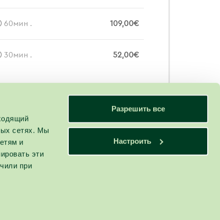
60мин .
109,00€
30мин .
52,00€
Разрешить все
дходящий
ных сетях. Мы
Настроить
етям и
ировать эти
учили при