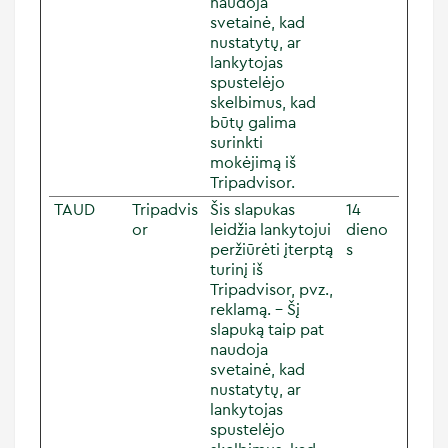
naudoja
svetainė, kad
nustatytų, ar
lankytojas
spustelėjo
skelbimus, kad
būtų galima
surinkti
mokėjimą iš
Tripadvisor.
TAUD
Tripadvis
Šis slapukas
14
or
leidžia lankytojui
dieno
peržiūrėti įterptą
s
turinį iš
Tripadvisor, pvz.,
reklamą. - Šį
slapuką taip pat
naudoja
svetainė, kad
nustatytų, ar
lankytojas
spustelėjo