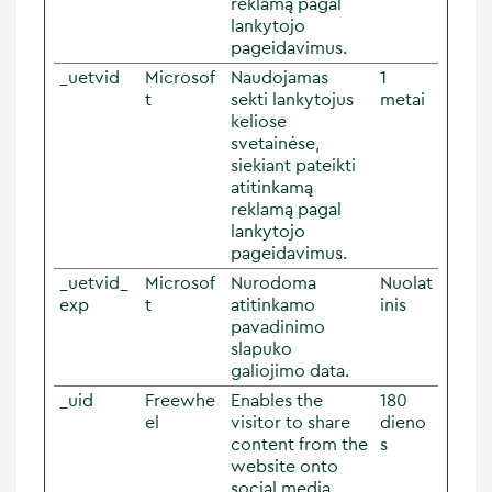
reklamą pagal
lankytojo
pageidavimus.
_uetvid
Microsof
Naudojamas
1
t
sekti lankytojus
metai
keliose
svetainėse,
siekiant pateikti
atitinkamą
reklamą pagal
lankytojo
pageidavimus.
_uetvid_
Microsof
Nurodoma
Nuolat
exp
t
atitinkamo
inis
pavadinimo
slapuko
galiojimo data.
_uid
Freewhe
Enables the
180
el
visitor to share
dieno
content from the
s
website onto
social media