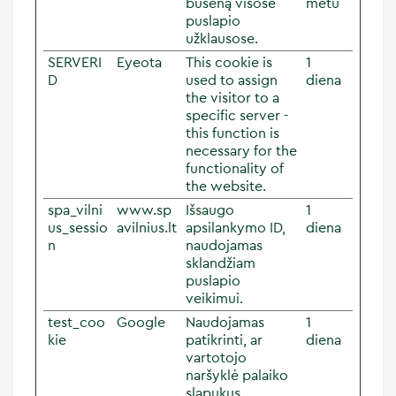
būseną visose
metu
puslapio
užklausose.
SERVERI
Eyeota
This cookie is
1
D
used to assign
diena
the visitor to a
specific server -
this function is
necessary for the
functionality of
the website.
spa_vilni
www.sp
Išsaugo
1
us_sessio
avilnius.lt
apsilankymo ID,
diena
n
naudojamas
sklandžiam
puslapio
veikimui.
test_coo
Google
Naudojamas
1
kie
patikrinti, ar
diena
vartotojo
naršyklė palaiko
slapukus.