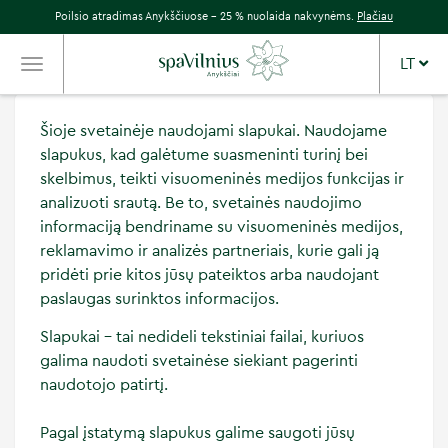
Poilsio atradimas Anykščiuose – 25 % nuolaida nakvynėms.
Plačiau
LT
TOGGLE
NAVIGATION
Šioje svetainėje naudojami slapukai. Naudojame
slapukus, kad galėtume suasmeninti turinį bei
skelbimus, teikti visuomeninės medijos funkcijas ir
analizuoti srautą. Be to, svetainės naudojimo
informaciją bendriname su visuomeninės medijos,
reklamavimo ir analizės partneriais, kurie gali ją
pridėti prie kitos jūsų pateiktos arba naudojant
paslaugas surinktos informacijos.
Slapukai – tai nedideli tekstiniai failai, kuriuos
galima naudoti svetainėse siekiant pagerinti
naudotojo patirtį.
Pagal įstatymą slapukus galime saugoti jūsų