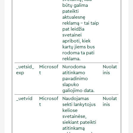
būtų galima
pateikti
aktualesnę
reklamą – tai taip
pat leidžia
svetainei
apriboti, kiek
kartų jiems bus
rodoma ta pati
reklama.
_uetsid_
Microsof
Nurodoma
Nuolat
exp
t
atitinkamo
inis
pavadinimo
slapuko
galiojimo data.
_uetvid
Microsof
Naudojamas
Nuolat
t
sekti lankytojus
inis
keliose
svetainėse,
siekiant pateikti
atitinkamą