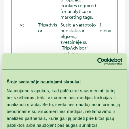
or update
cookies required
for analytics or
marketing tags.
__vt
Tripadvis
Susieja vartotojo
1
or
nuostatas ir
diena
elgseną
svetainėje su
„TripAdvisor“
svetaine,
leidžiančia
„TripAdvisor“
rodyti atitinkamą
reklamą
Šioje svetainėje naudojami slapukai
konkrečiam
vartotojui.
Naudojame slapukus, kad galėtume suasmeninti turinį
_fbp
Meta
Naudoja
3
bei skelbimus, teikti visuomeninės medijos funkcijas ir
Platform
„Facebook“, kad
mėnes
analizuoti srautą. Be to, svetainės naudojimo informaciją
s, Inc.
pateiktų
iai
bendriname su visuomeninės medijos, reklamavimo ir
daugybę
analizės partneriais, kurie gali ją pridėti prie kitos jūsų
reklaminių
produktų, pvz.,
pateiktos arba naudojant paslaugas surinktos