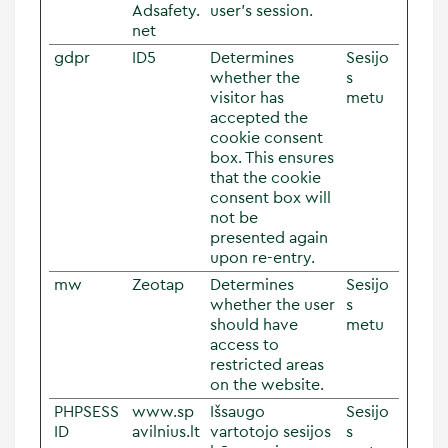
Adsafety.
user's session.
net
gdpr
ID5
Determines
Sesijo
whether the
s
visitor has
metu
accepted the
cookie consent
box. This ensures
that the cookie
consent box will
not be
presented again
upon re-entry.
mw
Zeotap
Determines
Sesijo
whether the user
s
should have
metu
access to
restricted areas
on the website.
PHPSESS
www.sp
Išsaugo
Sesijo
ID
avilnius.lt
vartotojo sesijos
s