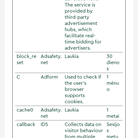
The service is
provided by
third-party
advertisement
hubs, which
facilitate real-
time bidding for
advertisers.
block_re
Adsafety.
Laukia
30
set
net
dieno
s
C
Adform
Used to check if
1
the user's
mėnu
browser
o
supports
cookies.
cache0
Adsafety.
Laukia
1
net
metai
callback
ID5
Collects data on
Sesijo
visitor behaviour
s
from multiple
metu