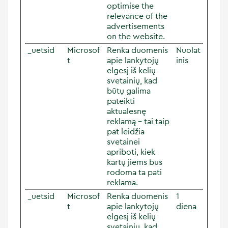
optimise the
relevance of the
advertisements
on the website.
_uetsid
Microsof
Renka duomenis
Nuolat
t
apie lankytojų
inis
elgesį iš kelių
svetainių, kad
būtų galima
pateikti
aktualesnę
reklamą – tai taip
pat leidžia
svetainei
apriboti, kiek
kartų jiems bus
rodoma ta pati
reklama.
_uetsid
Microsof
Renka duomenis
1
t
apie lankytojų
diena
elgesį iš kelių
svetainių, kad