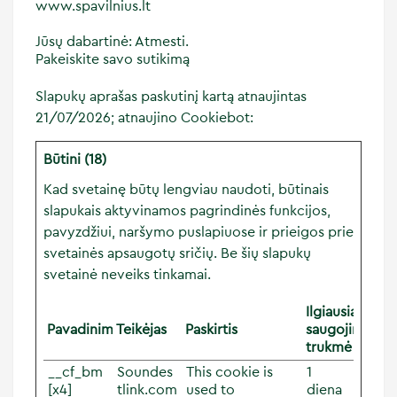
www.spavilnius.lt
Jūsų dabartinė: Atmesti.
Pakeiskite savo sutikimą
Slapukų aprašas paskutinį kartą atnaujintas
21/07/2026; atnaujino
Cookiebot
:
Būtini (18)
Kad svetainę būtų lengviau naudoti, būtinais
slapukais aktyvinamos pagrindinės funkcijos,
pavyzdžiui, naršymo puslapiuose ir prieigos prie
svetainės apsaugotų sričių. Be šių slapukų
svetainė neveiks tinkamai.
Ilgiausia
Pavadinimas
Teikėjas
Paskirtis
saugojimo
trukmė
__cf_bm
Soundes
This cookie is
1
[x4]
tlink.com
used to
diena