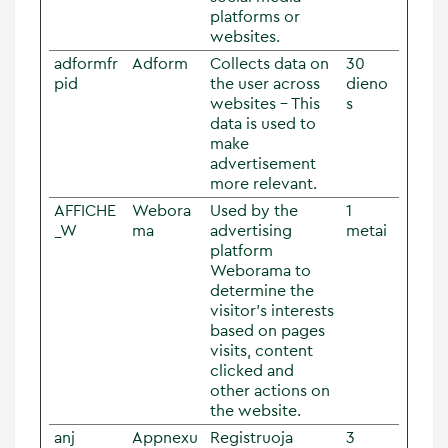
platforms or
websites.
adformfr
Adform
Collects data on
30
pid
the user across
dieno
websites - This
s
data is used to
make
advertisement
more relevant.
AFFICHE
Webora
Used by the
1
_W
ma
advertising
metai
platform
Weborama to
determine the
visitor's interests
based on pages
visits, content
clicked and
other actions on
the website.
anj
Appnexu
Registruoja
3