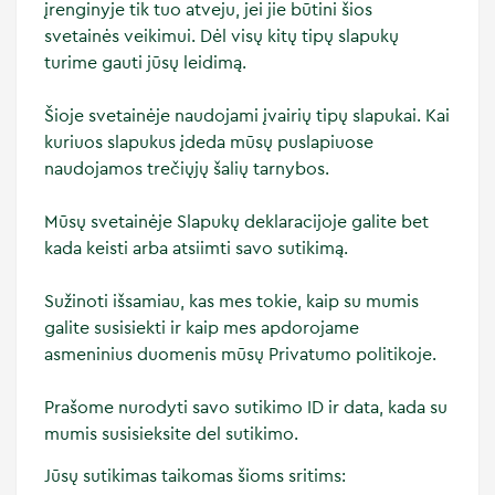
įrenginyje tik tuo atveju, jei jie būtini šios
svetainės veikimui. Dėl visų kitų tipų slapukų
turime gauti jūsų leidimą.
Šioje svetainėje naudojami įvairių tipų slapukai. Kai
kuriuos slapukus įdeda mūsų puslapiuose
naudojamos trečiųjų šalių tarnybos.
Mūsų svetainėje Slapukų deklaracijoje galite bet
kada keisti arba atsiimti savo sutikimą.
Sužinoti išsamiau, kas mes tokie, kaip su mumis
galite susisiekti ir kaip mes apdorojame
asmeninius duomenis mūsų Privatumo politikoje.
Prašome nurodyti savo sutikimo ID ir data, kada su
mumis susisieksite del sutikimo.
Jūsų sutikimas taikomas šioms sritims: