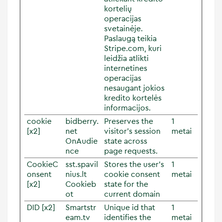
kortelių
operacijas
svetainėje.
Paslaugą teikia
Stripe.com, kuri
leidžia atlikti
internetines
operacijas
nesaugant jokios
kredito kortelės
informacijos.
cookie
bidberry.
Preserves the
1
[x2]
net
visitor's session
metai
OnAudie
state across
nce
page requests.
CookieC
sst.spavil
Stores the user's
1
onsent
nius.lt
cookie consent
metai
[x2]
Cookieb
state for the
ot
current domain
DID [x2]
Smartstr
Unique id that
1
eam.tv
identifies the
metai