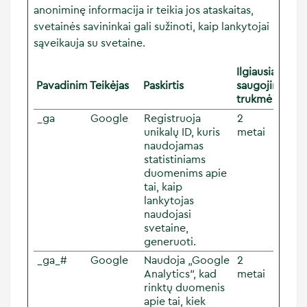
anoniminę informacija ir teikia jos ataskaitas,
svetainės savininkai gali sužinoti, kaip lankytojai
sąveikauja su svetaine.
Ilgiausia
Pavadinimas
Teikėjas
Paskirtis
saugojimo
trukmė
_ga
Google
Registruoja
2
unikalų ID, kuris
metai
naudojamas
statistiniams
duomenims apie
tai, kaip
lankytojas
naudojasi
svetaine,
generuoti.
_ga_#
Google
Naudoja „Google
2
Analytics“, kad
metai
rinktų duomenis
apie tai, kiek