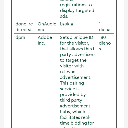
registrations to
display targeted
ads.
done_re
OnAudie
Laukia
1
directs#
nce
diena
dpm
Adobe
Sets a unique ID
180
Inc.
for the visitor,
dieno
that allows third
s
party advertisers
to target the
visitor with
relevant
advertisement.
This pairing
service is
provided by
third party
advertisement
hubs, which
facilitates real-
time bidding for