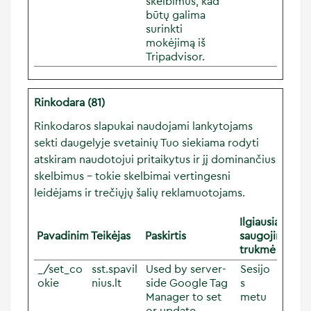
skelbimus, kad
būtų galima
surinkti
mokėjimą iš
Tripadvisor.
Rinkodara (81)
Rinkodaros slapukai naudojami lankytojams
sekti daugelyje svetainių Tuo siekiama rodyti
atskiram naudotojui pritaikytus ir jį dominančius
skelbimus – tokie skelbimai vertingesni
leidėjams ir trečiųjų šalių reklamuotojams.
Ilgiausia
Pavadinimas
Teikėjas
Paskirtis
saugojimo
trukmė
_/set_co
sst.spavil
Used by server-
Sesijo
okie
nius.lt
side Google Tag
s
Manager to set
metu