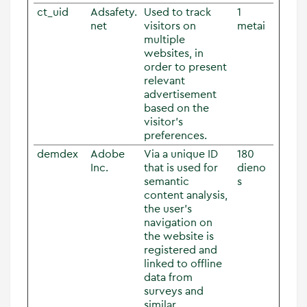
ct_uid
Adsafety.
Used to track
1
net
visitors on
metai
multiple
websites, in
order to present
relevant
advertisement
based on the
visitor's
preferences.
demdex
Adobe
Via a unique ID
180
Inc.
that is used for
dieno
semantic
s
content analysis,
the user's
navigation on
the website is
registered and
linked to offline
data from
surveys and
similar