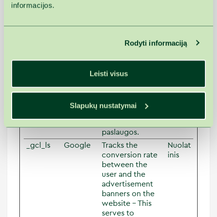
trečiųjų šalių
informacijos.
reklamuotojų
siūlymą realiuoju
laiku.
Rodyti informaciją
_gcl_au
Google
Naudoja „Google
3
AdSense“, kad
mėnes
galėtų
iai
Leisti visus
eksperimentuoti
su reklamos
efektyvumu
svetainėse,
Slapukų nustatymai
kuriose
naudojamos jų
paslaugos.
_gcl_ls
Google
Tracks the
Nuolat
conversion rate
inis
between the
user and the
advertisement
banners on the
website - This
serves to