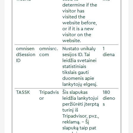
determine if the
visitor has
visited the
website before,
or if it is a new
visitor on the
website.
omnisen
omnisrc.
Nustato unikalų
1
dSession
com
sesijos ID. Tai
diena
ID
leidžia svetainei
statistiniais
tikslais gauti
duomenis apie
lankytojų elgesį.
TASSK
Tripadvis
Šis slapukas
180
or
leidžia lankytojui
dieno
peržiūrėti įterptą
s
turinį iš
Tripadvisor, pvz.,
reklamą. - Šį
slapuką taip pat