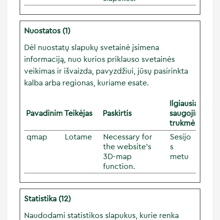
Nuostatos (1)
Dėl nuostatų slapukų svetainė įsimena
informaciją, nuo kurios priklauso svetainės
veikimas ir išvaizda, pavyzdžiui, jūsų pasirinkta
kalba arba regionas, kuriame esate.
Ilgiausia
Pavadinimas
Teikėjas
Paskirtis
saugojimo
trukmė
qmap
Lotame
Necessary for
Sesijo
the website’s
s
3D-map
metu
function.
Statistika (12)
Naudodami statistikos slapukus, kurie renka