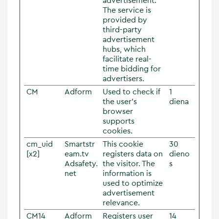
advertisement.
The service is
provided by
third-party
advertisement
hubs, which
facilitate real-
time bidding for
advertisers.
CM
Adform
Used to check if
1
the user's
diena
browser
supports
cookies.
cm_uid
Smartstr
This cookie
30
[x2]
eam.tv
registers data on
dieno
Adsafety.
the visitor. The
s
net
information is
used to optimize
advertisement
relevance.
CM14
Adform
Registers user
14