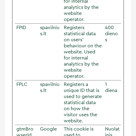
for internal
analytics by the
website
operator.
FPID
spavilniu
Registers
400
s.lt
statistical data
dieno
on users'
s
behaviour on the
website. Used
for internal
analytics by the
website
operator.
FPLC
spavilniu
Registers a
1
s.lt
unique ID that is
diena
used to generate
statistical data
on how the
visitor uses the
website.
gtmBro
Google
This cookie is
Nuolat
wserId
used to
inis