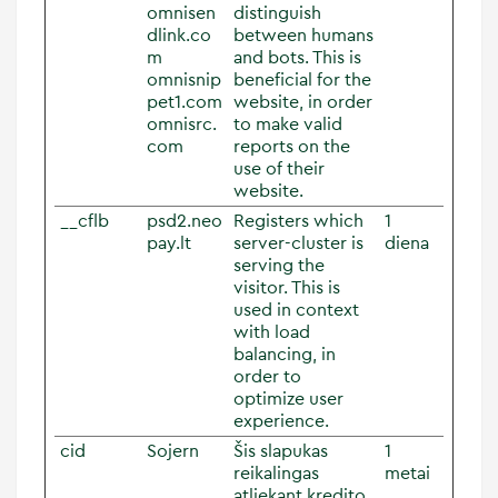
omnisen
distinguish
dlink.co
between humans
m
and bots. This is
omnisnip
beneficial for the
pet1.com
website, in order
omnisrc.
to make valid
com
reports on the
use of their
website.
__cflb
psd2.neo
Registers which
1
pay.lt
server-cluster is
diena
serving the
visitor. This is
used in context
with load
balancing, in
order to
optimize user
experience.
cid
Sojern
Šis slapukas
1
reikalingas
metai
atliekant kredito