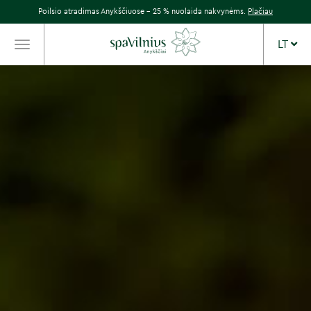
Poilsio atradimas Anykščiuose – 25 % nuolaida nakvynėms.
Plačiau
LT
TOGGLE
NAVIGATION