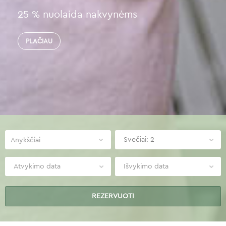
kuriame gamta tampa patirties dalimi
PLAČIAU
Svečiai: 2
Anykščiai
REZERVUOTI