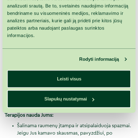
analizuoti srautą. Be to, svetainės naudojimo informaciją
limfinę sistemą.
bendriname su visuomeninės medijos, reklamavimo ir
Malonumo patirsite dvigubai daugiau, nes kūnas panirs
analizės partneriais, kurie gali ją pridėti prie kitos jūsų
tarsi į nesvarumo būseną ir tuo pat metu su vandens
pateiktos arba naudojant paslaugas surinktos
srovėmis bus atliekami pagrindiniai masažiniai judesiai.
informacijos.
Būnant vandenyje pagilėja įkvėpimas ir palengvėja
iškvėpimas, su kiekvienu atodūsiu jausite vis gilesnę
ramybę bei džiugesį.
Rodyti informaciją
Tai ne tik efektyvus atsipalaidavimo būdas, bet ir
sveikatos stiprinimas. Procedūra padeda šalinti traumų
Leisti visus
pasekmes, harmonizuoja nervų sistemą, gerina medžiagų
apykaitą ir kraujo apytaką.
Povandeninis masažas atliekamas vonioje, kurioje Jūsų
Slapukų nustatymai
patogumui yra specialios atramos galvai ir kojoms.
Terapijos nauda Jums:
Šalinama raumenų įtampa ir atsipalaiduoja spazmai.
Jeigu Jus kamavo skausmas, pavyzdžiui, po