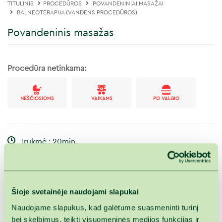
TITULINIS
PROCEDŪROS
POVANDENINIAI MASAŽAI
BALNEOTERAPIJA (VANDENS PROCEDŪROS)
Povandeninis masažas
Procedūra netinkama:
NĖŠČIOSIOMS
VAIKAMS
PO VALGIO
Trukmė : 20min.
Ar žinojote, kad povandeninis masažas turi kur kas
intensyvesnį poveikį nei įprastinis? Kūnui panirus į
Šioje svetainėje naudojami slapukai
maloniai šiltą vandenį, greičiau atsipalaiduoja raumenys ir
Naudojame slapukus, kad galėtume suasmeninti turinį
nervų sistema. Palaima akimirksniu užlieja visą kūną, todėl
bei skelbimus, teikti visuomeninės medijos funkcijas ir
masažinė vandens srovė greičiau išjudina kraujotaką ir