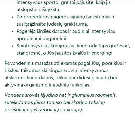
intensyvaus sporto, greitai pajusite, kaip jis
atslūgsta ir išnyksta.
Po procedūros pagerės sąnarių lankstumas ir
susigrąžinsite judesių grakštumą.
Pagerėja širdies darbas ir audiniai intensyviau
aprūpinami deguonimi.
Suintensyvėjus kraujotakai, kūno oda taps gražesnė,
stangresnė, o Jūs jausitės žvalūs ir energingi.
Povandeninis masažas atliekamas pagal Jūsų poreikius ir
tikslus. Taikomas skirtingas srovių intensyvumas
atskiroms kūno dalims, teikia dar didesnę naudą bei
aktyvina organizmo ir audinių funkcijas.
Vandens srovės išjudina net ir giluminius raumenis,
suteikdamos jiems tonuso bei skatina toksinų
pasišalinimą iš riebalinių sankaupų.