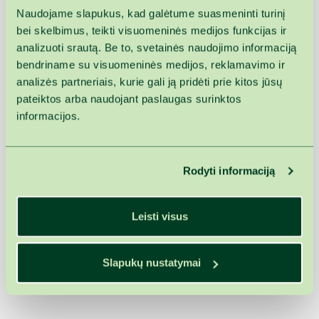
kaina
kaina
Naudojame slapukus, kad galėtume suasmeninti turinį
Bergamočių vonia
15min.
19,00 €
17,00 €
bei skelbimus, teikti visuomeninės medijos funkcijas ir
Citrinžolių vonia
15min.
19,00 €
17,00 €
analizuoti srautą. Be to, svetainės naudojimo informaciją
bendriname su visuomeninės medijos, reklamavimo ir
Eukaliptų vonia
15min.
19,00 €
17,00 €
analizės partneriais, kurie gali ją pridėti prie kitos jūsų
Magnio vonia
15min.
19,00 €
17,00 €
pateiktos arba naudojant paslaugas surinktos
Melisų vonia
15min.
19,00 €
17,00 €
informacijos.
Ožkų pieno vonia su miško
15min.
19,00 €
17,00 €
uogomis
Pušų spyglių vonia
15min.
19,00 €
17,00 €
Rodyti informaciją
Vaistažolių vonia
15min.
19,00 €
17,00 €
„Atsparumas"
Vonia „Anykščiai"
15min.
19,00 €
17,00 €
Leisti visus
Vonia „Sūrutis"
15min.
19,00 €
17,00 €
Slapukų nustatymai