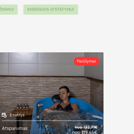
INIMUI
ENERGIJOS ATSTATYMUI
Pasiūlymas
2 naktys
nuo
132,71€
Atsparumas
nuo
119,44€