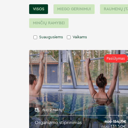
VISOS
MIEGO GERINIMUI
RAUMENŲ ĮT
MINČIŲ RAMYBEI
Suaugusiems
Vaikams
Pasiūlymas
nuo 2 naktų
nuo
154,71€
Organizmo stiprinimas
nuo
131,50€