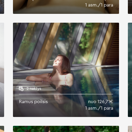
1 asm./1 para
2 naktys
Ramus poilsis
nuo
126,71€
1 asm./1 para