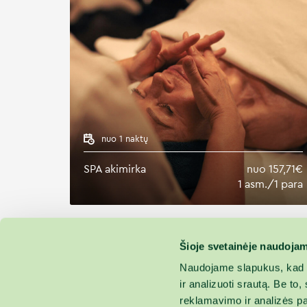
nuo 1 naktų
SPA akimirka
nuo
157,71€
1 asm./1 para
Programų kaina pateikiama vienai nakčiai vie
Šioje svetainėje naudojam
Naudojame slapukus, kad g
ir analizuoti srautą. Be t
reklamavimo ir analizės par