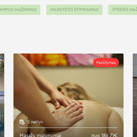
AMPOS MAŽINIMUI
IMUNITETO STIPRINIMUI
STRESO MAŽ
Pasiūlymas
2 naktys
Masažų malonumai
nuo
186,71€