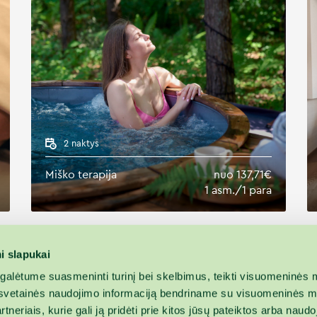
2 naktys
Miško terapija
nuo
137,71€
1 asm./1 para
nam žmogui gyvenant dviese mini dviviečiame kambaryje su 
i slapukai
alėtume suasmeninti turinį bei skelbimus, teikti visuomeninės m
o, svetainės naudojimo informaciją bendriname su visuomeninės m
tneriais, kurie gali ją pridėti prie kitos jūsų pateiktos arba naud