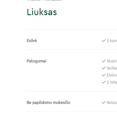
Liuksas
Erdvė
2 kam
Patogumai
Skait
Seifa
Elektr
2 tele
Be papildomo mokesčio
Belaid