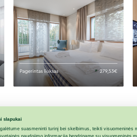
Pagerintas liuksas
279,53€
i slapukai
alėtume suasmeninti turinį bei skelbimus, teikti visuomeninės m
o, svetainės naudojimo informaciją bendriname su visuomeninės m