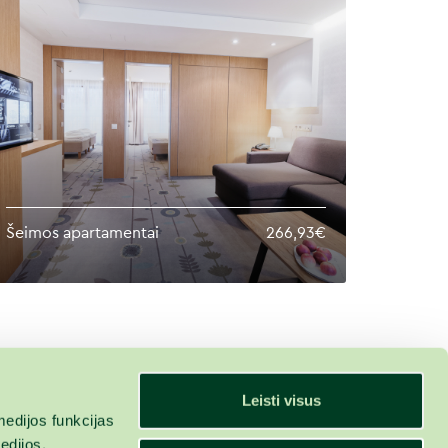
Šeimos apartamentai
266,93€
Leisti visus
edijos funkcijas
edijos,