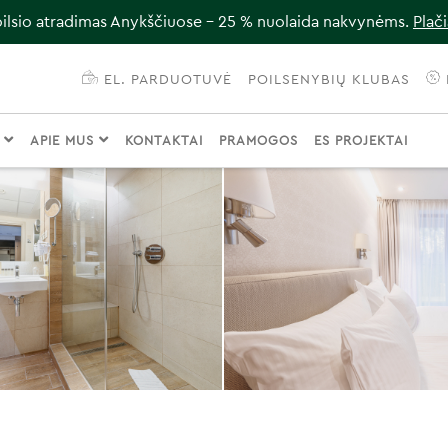
ilsio atradimas Anykščiuose – 25 % nuolaida nakvynėms.
Plač
EL. PARDUOTUVĖ
POILSENYBIŲ KLUBAS
I
APIE MUS
KONTAKTAI
PRAMOGOS
ES PROJEKTAI