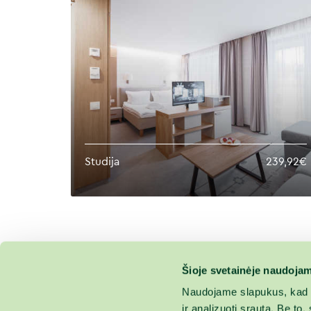
Studija
239,92€
Šioje svetainėje naudojam
Naudojame slapukus, kad g
ir analizuoti srautą. Be t