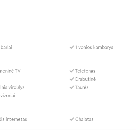
bariai
1 vonios kambarys
meninė TV
Telefonas
s
Drabužinė
inis virdulys
Taurės
vizoriai
is internetas
Chalatas