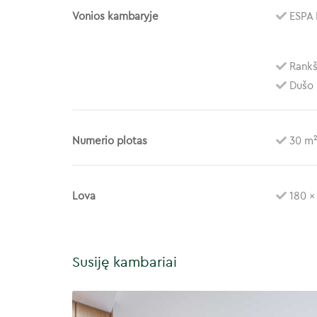
Vonios kambaryje
ESPA 
Rankš
Dušo 
Numerio plotas
30 m
Lova
180 x
Susiję kambariai