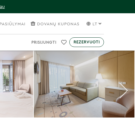
iau
PASIŪLYMAI
DOVANŲ KUPONAS
LT
REZERVUOTI
PRISIJUNGTI