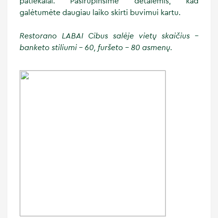
patiekalai. Pasirūpinsime detalėmis, kad
galėtumėte daugiau laiko skirti buvimui kartu.
Restorano LABAI Cibus salėje vietų skaičius –
banketo stiliumi – 60, furšeto – 80 asmenų.