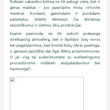
Puikiam vakarėliui būtina ne tik patogi vieta, bet ir
geras maistas – juo pasirūpins mūsų virtuvės
meistrai. Kurdami, gamindami ir puošdami
patiekalus, didelis dėmesys čia skiriamas
sezoniškumui ir vietinių ūkių produkcijai.
Esame pasiruošę ne tik sukurti prabanga
dvelkiančią atmosferą, bet ir išpildyti Jūsų norus
bei pageidavimus, kad šventė būtų tikrai ypatinga,
o geriausi įspūdžiai dar ilgai išliktų prisiminimuose.
O jei visą tai suderintumėte su sveikatingumo
procedūromis visiškam atsipalaidavimui bei
harmonijai?..