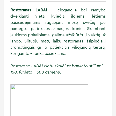
Restoranas LABAI
– elegancija bei ramybe
dvelkianti vieta kviečia ilgiems, lėtiems
pasisėdėjimams ragaujant mūsų svečių jau
pamėgtus patiekalus ar naujus skonius. Skambant
jaukiems pokalbiams, galima užsižiūrėti į vaizdą už
lango. Šiltuoju metų laiku restoranas išsiplečia į
aromatingais grilio patiekalais viliojančią terasą,
kur gamta – ranka pasiekiama.
Restorane LABAI vietų skaičius: banketo stiliumi –
150, furšeto – 300 asmenų.