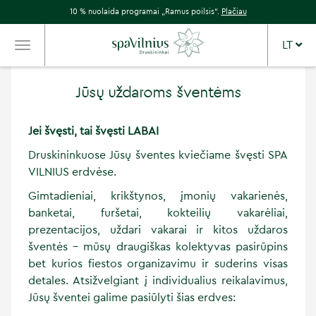
10 % nuolaida programai „Ramus poilsis“.
Plačiau
LT
TOGGLE
NAVIGATION
Jūsų uždaroms šventėms
Jei švęsti, tai švęsti LABAI
Druskininkuose Jūsų šventes kviečiame švęsti SPA
VILNIUS erdvėse.
Gimtadieniai, krikštynos, įmonių vakarienės,
banketai, furšetai, kokteilių vakarėliai,
prezentacijos, uždari vakarai ir kitos uždaros
šventės – mūsų draugiškas kolektyvas pasirūpins
bet kurios fiestos organizavimu ir suderins visas
detales. Atsižvelgiant į individualius reikalavimus,
Jūsų šventei galime pasiūlyti šias erdves: