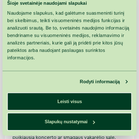
Šioje svetainėje naudojami slapukai
Naudojame slapukus, kad galėtume suasmeninti turinį
bei skelbimus, teikti visuomeninės medijos funkcijas ir
analizuoti srautą. Be to, svetainės naudojimo informaciją
bendriname su visuomeninės medijos, reklamavimo ir
analizės partneriais, kurie gali ją pridėti prie kitos jūsų
pateiktos arba naudojant paslaugas surinktos
informacijos.
Boulingas LABAI
tiks dinamiškam pobūviui ir
Rodyti informaciją
laisvam bendravimui su azarto priemaišomis. Mes
pasirūpinsime vakaro programa su vedančiuoju ir
užkandžiais bei gėrimais, o Jūs tiesiog mėgausitės
Leisti visus
turiningu laiku ir gera kompanija. Boulingo LABAI
bare kartu su vasaros terasa, egzotiškajame po
Slapukų nustatymai
vandeniu dingusiame mieste, yra 70 sėdimų vietų.
Šią erdvę galima paprastai transformuoti į
puikiausią koncerto ar smagaus vakarėlio salę.