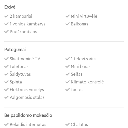
Erdvė
2 kambariai
Mini virtuvėlė
1 vonios kambarys
Balkonas
Prieškambaris
Patogumai
Skaitmeninė TV
1 televizorius
Telefonas
Mini baras
Šaldytuvas
Seifas
Spinta
Klimato kontrolė
Elektrinis virdulys
Taurės
Valgomasis stalas
Be papildomo mokesčio
Belaidis internetas
Chalatas