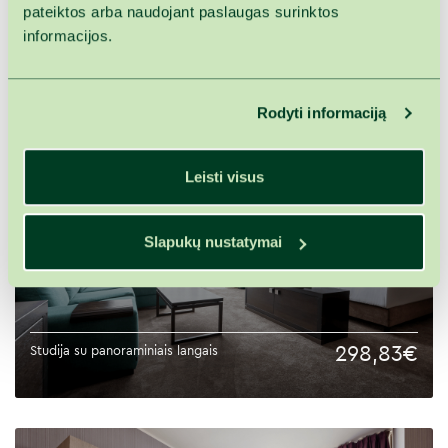
pateiktos arba naudojant paslaugas surinktos
informacijos.
Susiję kambariai
Rodyti informaciją
Leisti visus
Slapukų nustatymai
298,83€
Studija su panoraminiais langais