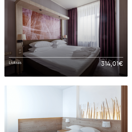
314,01€
Liuksas