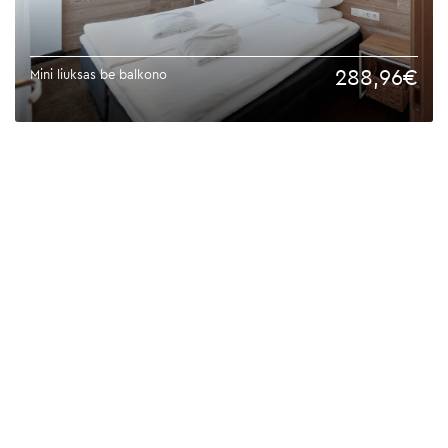
288,96€
Mini liuksas be balkono