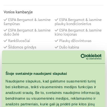
Vonios kambaryje
ESPA Bergamot & Jasmine
ESPA Bergamot & Jasmine
šampūnas
plaukų kondicionierius
ESPA Bergamot & Jasmine
ESPA Bergamot & Jasmine
dušo želė
kūno losjonas
Rankšluosčiai
Plaukų džiovintuvas
Šildomos grindys
Dušo kabina
ESPA Bergamot & Jasmine
Rankšluosčių džiovintuvas
rankų prausiklis
Numerio plotas
Šioje svetainėje naudojami slapukai
46 m²
Naudojame slapukus, kad galėtume suasmeninti turinį
bei skelbimus, teikti visuomeninės medijos funkcijas ir
analizuoti srautą. Be to, svetainės naudojimo informaciją
Lova
bendriname su visuomeninės medijos, reklamavimo ir
180 x 200 cm
analizės partneriais, kurie gali ją pridėti prie kitos jūsų