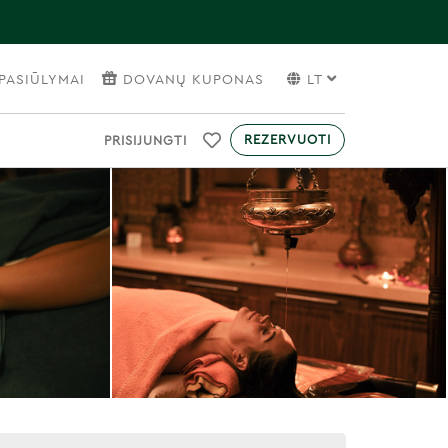
PASIŪLYMAI
DOVANŲ KUPONAS
LT
REZERVUOTI
PRISIJUNGTI