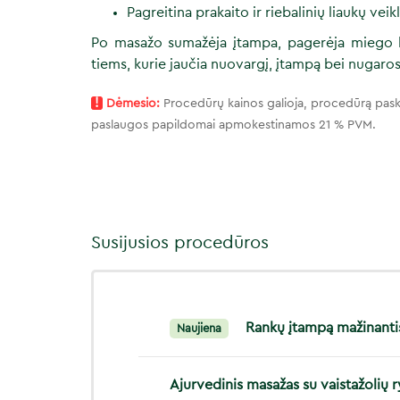
Pagreitina prakaito ir riebalinių liaukų veikl
Po masažo sumažėja įtampa, pagerėja miego 
tiems, kurie jaučia nuovargį, įtampą bei nugaro
!
Dėmesio:
Procedūrų kainos galioja, procedūrą pask
paslaugos papildomai apmokestinamos 21 % PVM.
Susijusios procedūros
Rankų įtampą mažinanti
Naujiena
Ajurvedinis masažas su vaistažolių ry