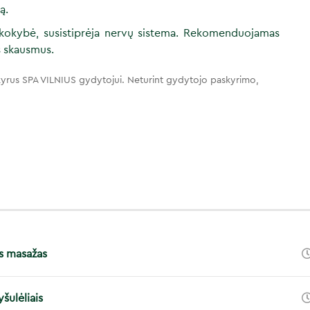
ą.
kokybė, susistiprėja nervų sistema. Rekomenduojamas
s skausmus.
yrus SPA VILNIUS gydytojui. Neturint gydytojo paskyrimo,
s masažas
šulėliais