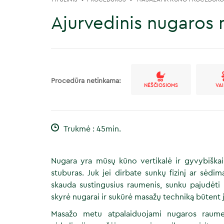
Ajurvedinis nugaros
Procedūra netinkama:
NĖŠČIOSIOMS
VA
Trukmė : 45min.
Nugara yra mūsų kūno vertikalė ir gyvybiškai s
stuburas. Juk jei dirbate sunkų fizinį ar sėdi
skauda sustingusius raumenis, sunku pajudėti
skyrė nugarai ir sukūrė masažų techniką būtent j
Masažo metu atpalaiduojami nugaros raumen