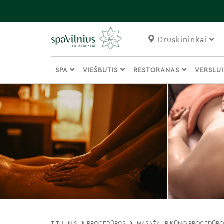
Druskininkai
SPA
VIEŠBUTIS
RESTORANAS
VERSLU
TITULINIS
PROCEDŪROS
MASAŽAI IR KŪNO PROCEDŪR