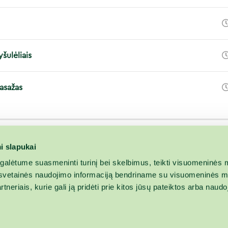
šulėliais
masažas
i slapukai
alėtume suasmeninti turinį bei skelbimus, teikti visuomeninės m
o, svetainės naudojimo informaciją bendriname su visuomeninės m
tneriais, kurie gali ją pridėti prie kitos jūsų pateiktos arba naud