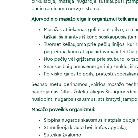
cirkuliacija, mažėja nugaroje susikaupusi įta
pačiu raminama nervų sistema.
Ajurvedinio
masažo eiga ir organizmui teikiama
Masažas atliekamas gulint ant pilvo, o m
taškai, šalinantys iš kūno susikaupusią įta
Tuomet keliaujama prie pečių linijos, kur
pagreitina kūno atsipalaidavimą ir leidžia 
Nuo pečių vėl grįžtama prie stuburo, o tad
Seansas baigiamas energetinių ženklų, ištr
Po visko galėsite poilsį pratęsti specialia
Seanso metu derinamos įvairios masažo technik
naudojamas šiltas žolelių aliejus.Šis Ajurvedi
nuslopinti nugaros skausmus, atsikratyti įtampos
Masažo poveikis organizmui:
Slopina nugaros skausmus ir atpalaiduoja 
Stimuliuoja kraujo bei limfos apytaką;
Suteikia žvalumo;