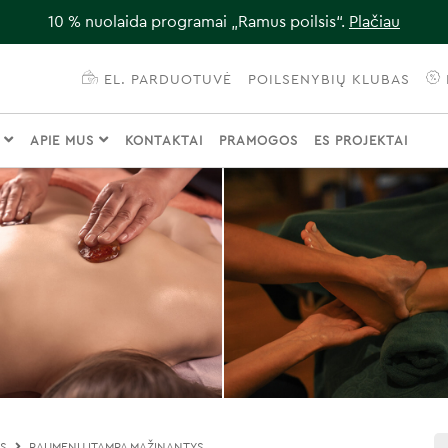
10 % nuolaida programai „Ramus poilsis“.
Plačiau
EL. PARDUOTUVĖ
POILSENYBIŲ KLUBAS
I
APIE MUS
KONTAKTAI
PRAMOGOS
ES PROJEKTAI
OS
RAUMENŲ ĮTAMPĄ MAŽINANTYS