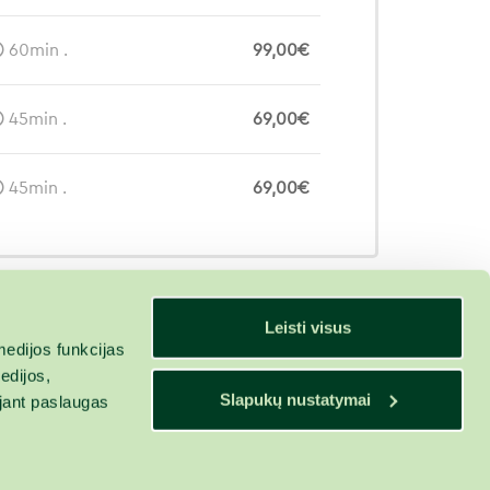
60min .
99,00€
45min .
69,00€
45min .
69,00€
Leisti visus
edijos funkcijas
edijos,
Slapukų nustatymai
ojant paslaugas