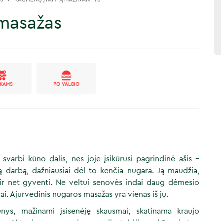
 masažas
IKAMS
PO VALGIO
varbi kūno dalis, nes joje įsikūrusi pagrindinė ašis –
mą darbą, dažniausiai dėl to kenčia nugara. Ją maudžia,
 ir net gyventi. Ne veltui senovės indai daug dėmesio
ai. Ajurvedinis nugaros masažas yra vienas iš jų.
ys, mažinami įsisenėję skausmai, skatinama kraujo