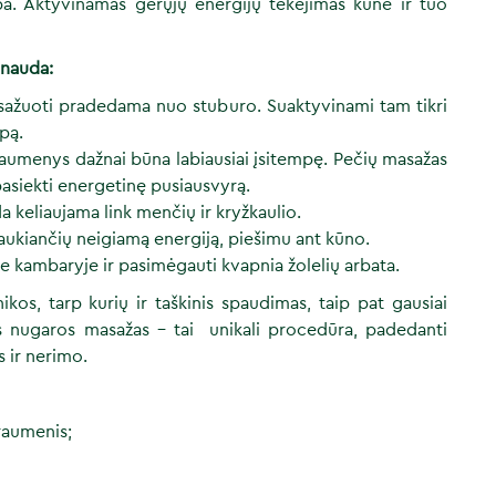
mpa. Aktyvinamas gerųjų energijų tekėjimas kūne ir tuo
 nauda:
asažuoti pradedama nuo stuburo. Suaktyvinami tam tikri
mpą.
 raumenys dažnai būna labiausiai įsitempę. Pečių masažas
pasiekti energetinę pusiausvyrą.
a keliaujama link menčių ir kryžkaulio.
aukiančių neigiamą energiją, piešimu ant kūno.
me kambaryje ir pasimėgauti kvapnia žolelių arbata.
os, tarp kurių ir taškinis spaudimas, taip pat gausiai
nis nugaros masažas – tai unikali procedūra, padedanti
 ir nerimo.
raumenis;