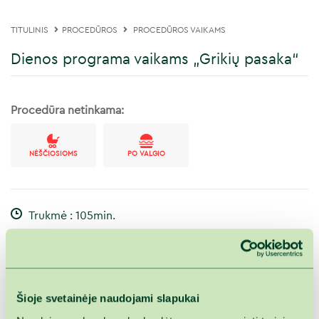
TITULINIS
PROCEDŪROS
PROCEDŪROS VAIKAMS
Dienos programa vaikams „Grikių pasaka“
Procedūra netinkama:
NĖŠČIOSIOMS
PO VALGIO
Trukmė : 105min.
Programa skirta 7–14 metų vaikams.
Šioje svetainėje naudojami slapukai
Kai norisi mažyliui padovanoti ramybės kupiną akimirką,