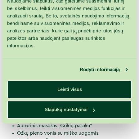
Naudojame slapukus, kad galėtume suasmeninti turinį
kviečiame į dienos programą vaikams „Grikių pasaka“. Tai
bei skelbimus, teikti visuomeninės medijos funkcijas ir
švelni ir harmoningai subalansuota SPA VILNIUS
analizuoti srautą. Be to, svetainės naudojimo informaciją
programa, kurioje vaikų laukia atpalaiduojantis masažas
bendriname su visuomeninės medijos, reklamavimo ir
su šiltomis grikių pagalvėlėmis, kvėpavimą lengvinanti
analizės partneriais, kurie gali ją pridėti prie kitos jūsų
druskų terapija bei kvapni vonia su ožkų pienu ir miško
pateiktos arba naudojant paslaugas surinktos
uogomis, švelniai puoselėjanti odelę. Visos procedūros
informacijos.
parinktos taip, kad Mažoji Poilsenybė jaustųsi saugi,
pastebėta ir mylima.
Ši programa:
Rodyti informaciją
ramina nervų sistemą ir skatina gilų atsipalaidavimą;
stiprina kvėpavimo takų sveikatą ir imunitetą;
Leisti visus
drėkina ir švelnina jautrią odą;
padeda atgauti emocinę pusiausvyrą;
dovanoja mažyliui tylų, rūpestingą poilsį.
Slapukų nustatymai
Autorinis masažas „Grikių pasaka“
Ožkų pieno vonia su miško uogomis