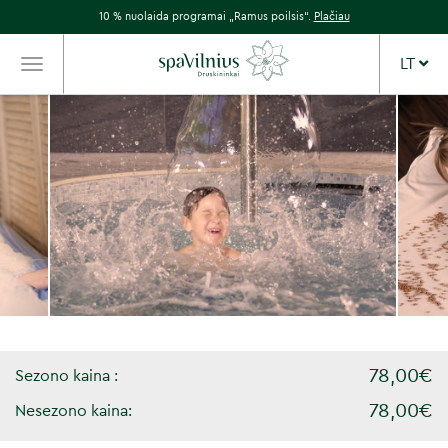
10 % nuolaida programai „Ramus poilsis“.
Plačiau
LT
TOGGLE
NAVIGATION
78,00€
Sezono kaina :
78,00€
Nesezono kaina: