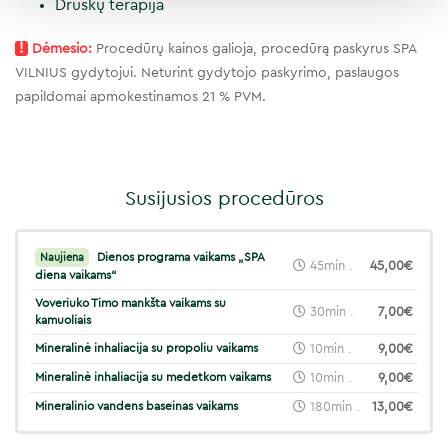
Druskų terapija
!
Dėmesio:
Procedūrų kainos galioja, procedūrą paskyrus SPA
VILNIUS gydytojui. Neturint gydytojo paskyrimo, paslaugos
papildomai apmokestinamos 21 % PVM.
Susijusios procedūros
Dienos programa vaikams „SPA
Naujiena
45min .
45,00€
diena vaikams“
Voveriuko Timo mankšta vaikams su
30min .
7,00€
kamuoliais
Mineralinė inhaliacija su propoliu vaikams
10min .
9,00€
Mineralinė inhaliacija su medetkom vaikams
10min .
9,00€
Mineralinio vandens baseinas vaikams
180min .
13,00€