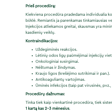
Prieš procedūrą:
Kiekviena procedūra pradedama individualia kon
būklė. Remiantis ja parenkamas tinkamiausias v
Injekcijos atliekamos greitai, skausmas yra mini
kasdienių veiklų.
Kontraindikacijos:
Uždegiminės reakcijos.
Lėtinių odos ligų paūmėjimai injekcijų vie
Onkologiniai susirgimai.
Nėštumas ir žindymas.
Kraujo ligos (krešėjimo sutrikimai ir pan.).
Antikoaguliantų vartojimas.
Ūminės infekcijos (taip pat virusinės, pvz.,
Procedūrų dažnumas:
Tinka tiek kaip vienkartinė procedūra, tiek s
1 kartą kas 2–3 mėnesius
.