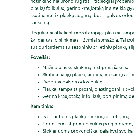
netinklinė hialurono rūgštis – tiesiogiai įvedamo
plaukų folikulus, gerina kraujotaką ir suteikia 
skatina ne tik plaukų augimą, bet ir galvos odos
sausumą.
Reguliariai atliekant mezoterapiją, plaukai tampa
žvilgantys, o slinkimas – žymiai sumažėja. Tai p
susiduriantiems su sezoniniu ar lėtiniu plaukų si
Poveikis:
Mažina plaukų slinkimą ir stiprina šaknis.
Skatina naujų plaukų augimą ir esamų atsin
Pagerina galvos odos būklę.
Plaukai tampa stipresni, elastingesni ir sve
Gerina kraujotaką ir folikulų aprūpinimą d
Kam tinka:
Patiriantiems plaukų slinkimą ar retėjimą.
Norintiems stiprinti plaukus po gimdymo, l
Siekiantiems prevenciškai palaikyti sveiką