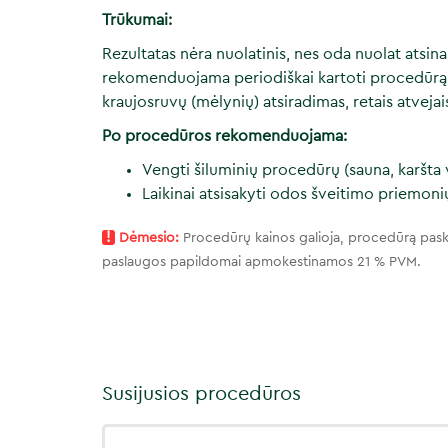
Trūkumai:
Rezultatas nėra nuolatinis, nes oda nuolat atsinau
rekomenduojama periodiškai kartoti procedūrą
kraujosruvų (mėlynių) atsiradimas, retais atveja
Po procedūros rekomenduojama:
Vengti šiluminių procedūrų (sauna, karšta 
Laikinai atsisakyti odos šveitimo priemonių
!
Dėmesio:
Procedūrų kainos galioja, procedūrą pask
paslaugos papildomai apmokestinamos 21 % PVM.
Susijusios procedūros