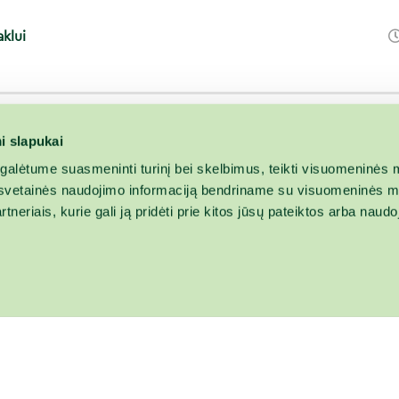
aklui
i slapukai
alėtume suasmeninti turinį bei skelbimus, teikti visuomeninės m
o, svetainės naudojimo informaciją bendriname su visuomeninės m
tneriais, kurie gali ją pridėti prie kitos jūsų pateiktos arba naud
Vidaus tvarkos ta