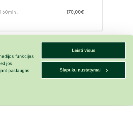
60min .
170,00€
Leisti visus
edijos funkcijas
edijos,
Slapukų nustatymai
ojant paslaugas
isyklės