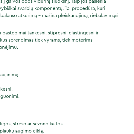
s į galvos odos vidurinį sluoksnį. Taip jos pasiekia
gyvybiškai svarbių komponentų. Tai procedūra, kuri
 balanso atkūrimą – mažina pleiskanojimą, riebalavimąsi,
 pastebimai tankesni, stipresni, elastingesni ir
uikus sprendimas tiek vyrams, tiek moterims,
lpnėjimu.
aujinimą.
ikesni.
eguonimi.
igos, streso ar sezono kaitos.
 plaukų augimo ciklą.