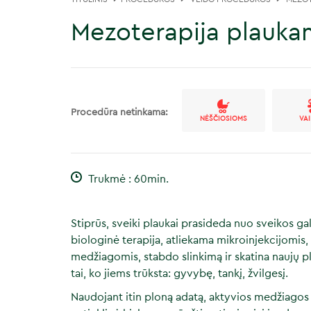
Mezoterapija plauka
Procedūra netinkama:
NĖŠČIOSIOMS
VA
Trukmė : 60min.
Stiprūs, sveiki plaukai prasideda nuo sveikos ga
biologinė terapija, atliekama mikroinjekcijomis
medžiagomis, stabdo slinkimą ir skatina naujų 
tai, ko jiems trūksta: gyvybę, tankį, žvilgesį.
Naudojant itin ploną adatą, aktyvios medžiagos 