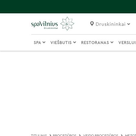
Druskininkai
SPA
VIEŠBUTIS
RESTORANAS
VERSLU
TITULINIS
PROCEDŪROS
VEIDO PROCEDŪROS
MEZOT