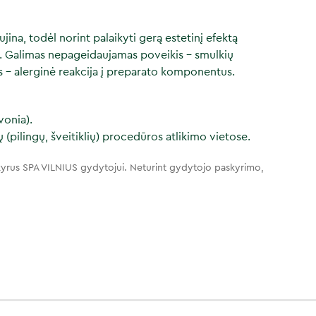
jina, todėl norint palaikyti gerą estetinį efektą
. Galimas nepageidaujamas poveikis – smulkių
is – alerginė reakcija į preparato komponentus.
vonia).
 (pilingų, šveitiklių) procedūros atlikimo vietose.
yrus SPA VILNIUS gydytojui. Neturint gydytojo paskyrimo,