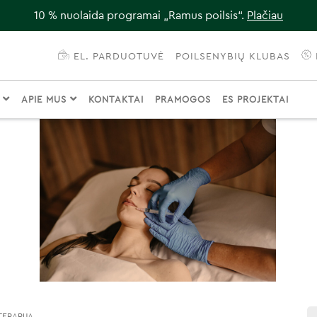
10 % nuolaida programai „Ramus poilsis“.
Plačiau
EL. PARDUOTUVĖ
POILSENYBIŲ KLUBAS
I
APIE MUS
KONTAKTAI
PRAMOGOS
ES PROJEKTAI
ERAPIJA