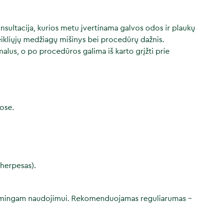
sultacija, kurios metu įvertinama galvos odos ir plaukų
eikliųjų medžiagų mišinys bei procedūrų dažnis.
malus, o po procedūros galima iš karto grįžti prie
tose.
 herpesas).
istemingam naudojimui. Rekomenduojamas reguliarumas –