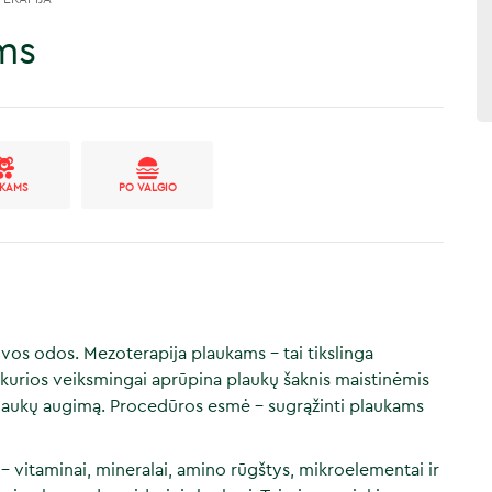
ms
IKAMS
PO VALGIO
lvos odos. Mezoterapija plaukams – tai tikslinga
, kurios veiksmingai aprūpina plaukų šaknis maistinėmis
plaukų augimą. Procedūros esmė – sugrąžinti plaukams
– vitaminai, mineralai, amino rūgštys, mikroelementai ir