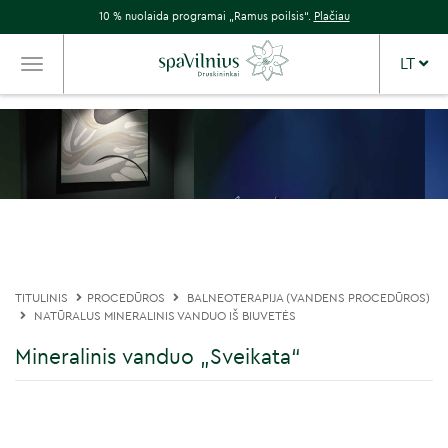
10 % nuolaida programai „Ramus poilsis“.
Plačiau
LT
TOGGLE
NAVIGATION
TITULINIS
PROCEDŪROS
BALNEOTERAPIJA (VANDENS PROCEDŪROS)
NATŪRALUS MINERALINIS VANDUO IŠ BIUVETĖS
Mineralinis vanduo „Sveikata“