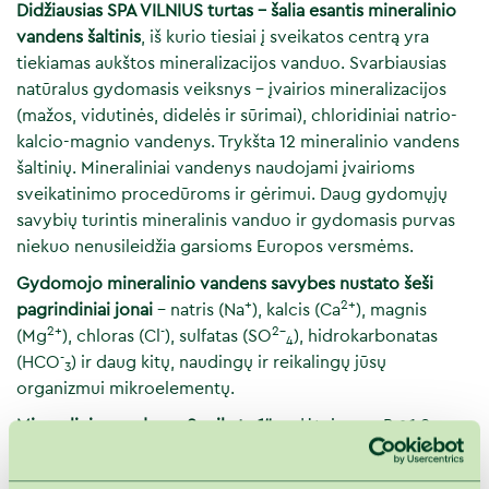
Didžiausias SPA VILNIUS turtas – šalia esantis mineralinio
vandens šaltinis
, iš kurio tiesiai į sveikatos centrą yra
tiekiamas aukštos mineralizacijos vanduo. Svarbiausias
natūralus gydomasis veiksnys – įvairios mineralizacijos
(mažos, vidutinės, didelės ir sūrimai), chloridiniai natrio-
kalcio-magnio vandenys. Trykšta 12 mineralinio vandens
šaltinių. Mineraliniai vandenys naudojami įvairioms
sveikatinimo procedūroms ir gėrimui. Daug gydomųjų
savybių turintis mineralinis vanduo ir gydomasis purvas
niekuo nenusileidžia garsioms Europos versmėms.
Gydomojo mineralinio vandens savybes nustato šeši
+
2+
pagrindiniai jonai
- natris (Na
), kalcis (Ca
), magnis
2+
-
2-
(Mg
), chloras (Cl
), sulfatas (SO
), hidrokarbonatas
4
-
(НСО
) ir daug kitų, naudingų ir reikalingų jūsų
3
organizmui mikroelementų.
-
Mineralinio vandens „Sveikata 1“
sudėtyje yra: Br
1,8;
-
2-
-
+
Cl
841,3; SO
55; HCO
0,9 anijonų bei Na
407,5;
4
3
+
2+
2+
K
2,4; Ca
79,5; Mg
3,8 katijonų, kurio bendra