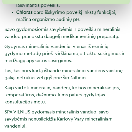
laisvinantis poveikis.
Chloras
daro išskyrimo poveikį inkstų funkcijai,
mažina organizmo audinių pH.
Savo gydomosiomis savybėmis ir poveikiu mineralinis
vanduo pranoksta daugelį medikamentinių preparatų.
Gydymas mineraliniu vandeniu, vienas iš esminių
gydymo metodų prieš virškinamojo trakto susirgimus ir
medžiagų apykaitos susirgimus.
Tas, kas nors kartą išbandė mineralinio vandens vaistinę
galią, netrukus vėl grįš prie šio šaltinio.
Kaip vartoti mineralinį vandenį, kokios mineralizacijos,
temperatūros, dažnumo Jums patars gydytojas
konsultacijos metu.
SPA VILNIUS gydomasis mineralinis vanduo, savo
savybėmis nenusileidžia Karlovy Vary mineraliniam
vandeniui.