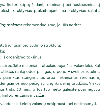
. Jis turi stiprų šildantį, raminantį bei nuskausminantį
plėsti, o aktyviau prakaituojant ima efektyviau šalintis
dūrą rankoms
rekomenduojame, jei Jūs norite:
atyti jungiamojo audinio struktūrą;
ką;
i iš organizmo toksinus.
asiruoškite maloniai ir atpalaiduojančiai valandėlei. Kol
 atliktas rankų odos pilingas, o po jo – švelnus rutulinis
rinktas stangrinantis arba liekninantis serumas ir,
dengiamos nuo pečių sąnarių iki delnų pradžios. Viskas
as truks 30 min., o Jūs tuo metu galėsite pasimėgauti
 limfodrenažinis masažas.
ndens ir keletą valandų nesiprausti bei nesimaudyti.