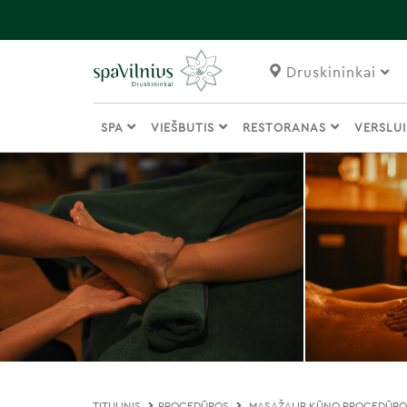
Druskininkai
SPA
VIEŠBUTIS
RESTORANAS
VERSLU
TITULINIS
PROCEDŪROS
MASAŽAI IR KŪNO PROCEDŪR