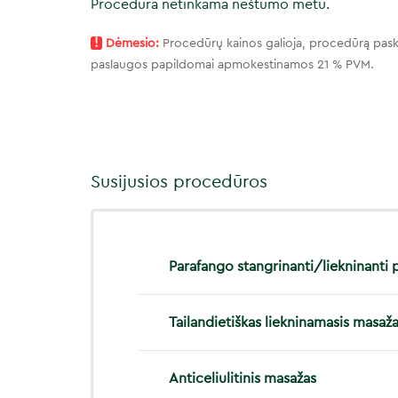
Procedūra netinkama nėštumo metu.
!
Dėmesio:
Procedūrų kainos galioja, procedūrą pask
paslaugos papildomai apmokestinamos 21 % PVM.
Susijusios procedūros
Parafango stangrinanti/liekninanti
Tailandietiškas liekninamasis masaž
Anticeliulitinis masažas