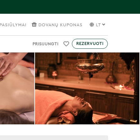
PASIŪLYMAI
DOVANŲ KUPONAS
LT
REZERVUOTI
PRISIJUNGTI