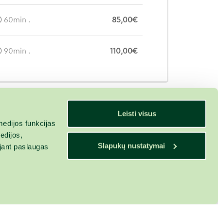
60min .
85,00€
90min .
110,00€
Leisti visus
edijos funkcijas
edijos,
Slapukų nustatymai
ojant paslaugas