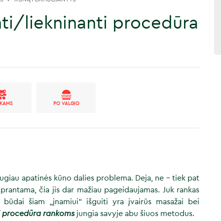
ti/liekninanti procedūra
IKAMS
PO VALGIO
augiau apatinės kūno dalies problema. Deja, ne - tiek pat
Suprantama, čia jis dar mažiau pageidaujamas. Juk rankas
 būdai šiam „įnamiui“ išguiti yra įvairūs masažai bei
ti procedūra rankoms
jungia savyje abu šiuos metodus.