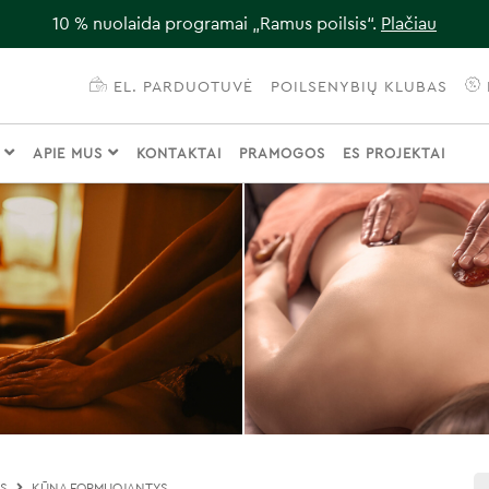
10 % nuolaida programai „Ramus poilsis“.
Plačiau
EL. PARDUOTUVĖ
POILSENYBIŲ KLUBAS
I
APIE MUS
KONTAKTAI
PRAMOGOS
ES PROJEKTAI
OS
KŪNĄ FORMUOJANTYS