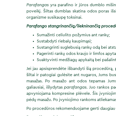
Parafangas
yra parafino ir jūros dumblo mišinys
poveikį. Šiltas dumblas skatina odos poras išsi
organizme susikaupę toksinai.
Parafango stangrinančią/liekninančią proce
Sumažinti celiulito požymius ant rankų;
Sustabdyti riebalų kaupimąsi;
Sustangrinti suglebusią rankų odą bei atst
Pagerinti rankų odos kraujo ir limfos apyta
Suaktyvinti medžiagų apykaitą bei pašalint
Jei jau apsisprendėte išbandyti šią procedūrą, p
šiltai ir patogiai gulėsite ant nugaros, Jums bus
masažas. Po masažo ant odos tepamas Jums pa
galiausiai, išlydytas
parafangas
. Juo rankos pa
apvyniojama kompresine plėvele. Šis įvyniojim
pėdų masažu. Po įvyniojimo rankoms atliekamas
Po procedūros rekomenduojame gerti daugiau va