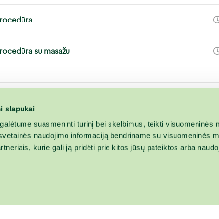
procedūra
 procedūra su masažu
i slapukai
alėtume suasmeninti turinį bei skelbimus, teikti visuomeninės m
o, svetainės naudojimo informaciją bendriname su visuomeninės m
tneriais, kurie gali ją pridėti prie kitos jūsų pateiktos arba naud