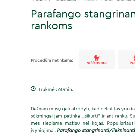
Parafango stangrinan
rankoms
Procedūra netinkama:
NĖŠČIOSIOMS
VA
Trukmė : 60min.
Dažnam mūsų gali atrodyti, kad celiulitas yra d
sėkmingai jam patinka „įsikurti“ ir ant rankų. 
mes slepiame mažiau nei kojas. Populiariausi
įvyniojimai.
Parafango stangrinanti/liekninan