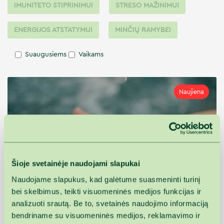
IMUNITETO STIPRINIMUI
STRESO MAŽINIMUI
ENERGIJOS ATSTATYMUI
MINČIŲ RAMYBEI
Suaugusiems
Vaikams
Naujiena
Šioje svetainėje naudojami slapukai
nuo 1 naktų
Naudojame slapukus, kad galėtume suasmeninti turinį
bei skelbimus, teikti visuomeninės medijos funkcijas ir
nuo
106,17€
Lengvumas
analizuoti srautą. Be to, svetainės naudojimo informaciją
1 asm./1 para
bendriname su visuomeninės medijos, reklamavimo ir