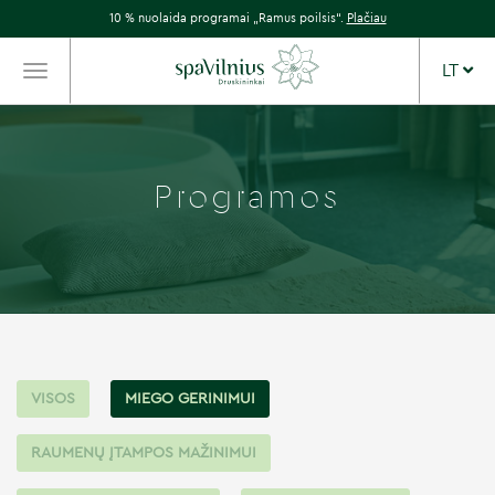
10 % nuolaida programai „Ramus poilsis“.
Plačiau
LT
TOGGLE
NAVIGATION
Programos
VISOS
MIEGO GERINIMUI
RAUMENŲ ĮTAMPOS MAŽINIMUI