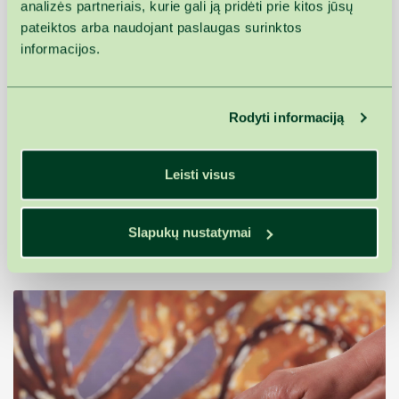
analizės partneriais, kurie gali ją pridėti prie kitos jūsų
pateiktos arba naudojant paslaugas surinktos
Pasiūlymas
informacijos.
Rodyti informaciją
Leisti visus
nuo 2 naktų
nuo
174,47€
Sveikatą grąžinanti programa
Slapukų nustatymai
1 asm./1 para