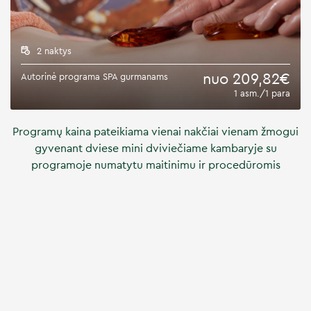
2 naktys
nuo
209,82€
Autorinė programa SPA gurmanams
1 asm./1 para
Programų kaina pateikiama vienai nakčiai vienam žmogui
gyvenant dviese mini dviviečiame kambaryje su
programoje numatytu maitinimu ir procedūromis