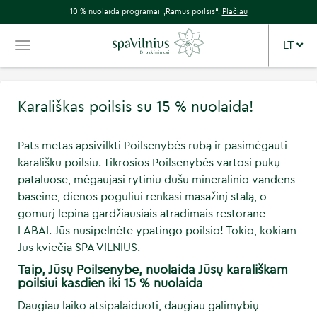
10 % nuolaida programai „Ramus poilsis“.
Plačiau
LT
TOGGLE
NAVIGATION
Karališkas poilsis su 15 % nuolaida!
Pats metas apsivilkti Poilsenybės rūbą ir pasimėgauti
karališku poilsiu. Tikrosios Poilsenybės vartosi pūkų
pataluose, mėgaujasi rytiniu dušu mineralinio vandens
baseine, dienos poguliui renkasi masažinį stalą, o
gomurį lepina gardžiausiais atradimais restorane
LABAI. Jūs nusipelnėte ypatingo poilsio! Tokio, kokiam
Jus kviečia SPA VILNIUS.
Taip, Jūsų Poilsenybe, nuolaida Jūsų karališkam
poilsiui kasdien iki 15 % nuolaida
Daugiau laiko atsipalaiduoti, daugiau galimybių