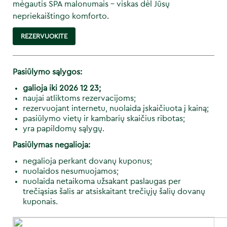
mėgautis SPA malonumais – viskas dėl Jūsų
nepriekaištingo komforto.
REZERVUOKITE
Pasiūlymo sąlygos:
galioja iki 2026 12 23;
naujai atliktoms rezervacijoms;
rezervuojant internetu, nuolaida įskaičiuota į kainą;
pasiūlymo vietų ir kambarių skaičius ribotas;
yra papildomų sąlygų.
Pasiūlymas negalioja:
negalioja perkant dovanų kuponus;
nuolaidos nesumuojamos;
nuolaida netaikoma užsakant paslaugas per
trečiąsias šalis ar atsiskaitant trečiųjų šalių dovanų
kuponais.