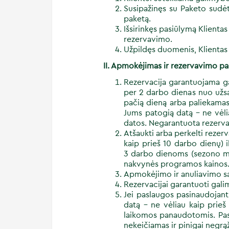
Susipažinęs su Paketo sudėt
paketą.
Išsirinkęs pasiūlymą Klienta
rezervavimo.
Užpildęs duomenis, Klientas 
II. Apmokėjimas ir rezervavimo p
Rezervacija garantuojama g
per 2 darbo dienas nuo užsa
pačią dieną arba paliekamas 
Jums patogią datą - ne vėli
datos. Negarantuota rezerva
Atšaukti arba perkelti rezer
kaip prieš 10 darbo dienų) i
3 darbo dienoms (sezono me
nakvynės programos kainos. 
Apmokėjimo ir anuliavimo s
Rezervacijai garantuoti gal
Jei paslaugos pasinaudojan
datą - ne vėliau kaip prieš
laikomos panaudotomis. Pasi
nekeičiamas ir pinigai negrą