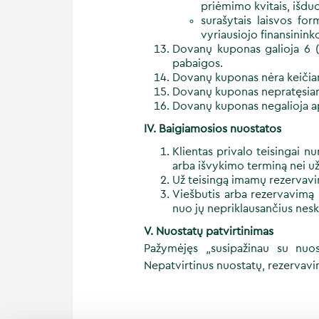
priėmimo kvitais, išdu
surašytais laisvos fo
vyriausiojo finansinink
Dovanų kuponas galioja 6 
pabaigos.
Dovanų kuponas nėra keičiam
Dovanų kuponas nepratęsia
Dovanų kuponas negalioja a
IV. Baigiamosios nuostatos
Klientas privalo teisingai 
arba išvykimo terminą nei už
Už teisingą imamų rezervav
Viešbutis arba rezervavimą 
nuo jų nepriklausančius nes
V
. Nuostatų patvirtinimas
Pažymėjęs „susipažinau su nuost
Nepatvirtinus nuostatų, rezervavi