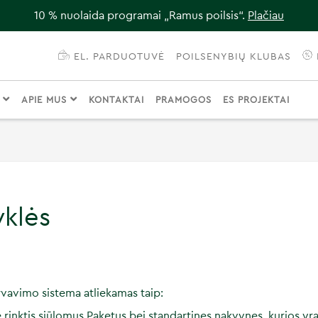
10 % nuolaida programai „Ramus poilsis“.
Plačiau
EL. PARDUOTUVĖ
POILSENYBIŲ KLUBAS
I
APIE MUS
KONTAKTAI
PRAMOGOS
ES PROJEKTAI
yklės
vavimo sistema atliekamas taip:
 rinktis siūlomus Paketus bei standartines nakvynes, kurios yr