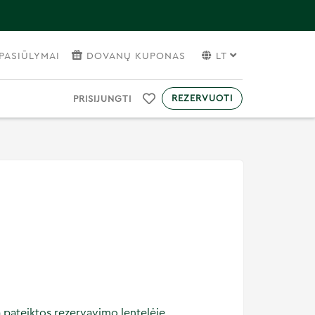
PASIŪLYMAI
DOVANŲ KUPONAS
LT
REZERVUOTI
PRISIJUNGTI
a pateiktos rezervavimo lentelėje.