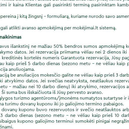
imi ir kaina Klientas gali pasirinkti terminą pasirinktam kam
s pereina į kitą žingsnį – formuliarą, kuriame nurodo savo asm
gali atlikti avanso apmokėjimą per mokėjimai.lt sistemą.
anaikinimas
avus išankstinį ne mažiau 50% bendros sumos apmokėjimą ko
kymo datos. Jei rezervacija priimama vėliau nei 2 dienos ik
kreditinės kortelės numeris Garantuota rezervacija, Jūsų page
au kaip prieš 5 darbo dienas (sezono metu - ne vėliau kaip p
cija anuliuojama.
vaciją be anuliacijos mokesčio galite ne vėliau kaip prieš 3 da
ki atvykimo datos. Jei svečias neatvyksta, neatšaukus rezerva
tu – mažiau nei 10 darbo dienų) iki atvykimo, rezervacijos 
Ši suma bus išskaičiuota iš Jūsų pervesto avanso.
ąlygos turizmo agentūroms/įmonėms numatytos sutartyse ir iš
ima turimu dovanų kuponu iki jo galiojimo termino pabaigos.
t dovanų kuponu buvo rezervuotos ir svečio neatšauktos arba
 3 darbo dienas (sezono metu - ne vėliau kaip prieš 10 dar
baigus kupono galiojimo terminui sumokėti pinigai negrąžina
žinami.