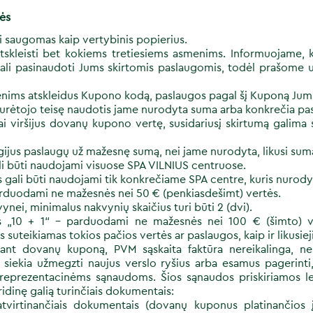
lės
 saugomas kaip vertybinis popierius.
kleisti bet kokiems tretiesiems asmenims. Informuojame, k
li pasinaudoti Jums skirtomis paslaugomis, todėl prašome už
enims atskleidus Kupono kodą, paslaugos pagal šį Kuponą Jum
urėtojo teisę naudotis jame nurodyta suma arba konkrečia pa
 viršijus dovanų kupono vertę, susidariusį skirtumą galima s
gijus paslaugų už mažesnę sumą, nei jame nurodyta, likusi sum
i būti naudojami visuose SPA VILNIUS centruose.
gali būti naudojami tik konkrečiame SPA centre, kuris nurod
rduodami ne mažesnės nei 50 € (penkiasdešimt) vertės.
ei, minimalus nakvynių skaičius turi būti 2 (dvi).
 „10 + 1“ - parduodami ne mažesnės nei 100 € (šimto) v
suteikiamas tokios pačios vertės ar paslaugos, kaip ir likusiej
kant dovanų kuponą, PVM sąskaita faktūra nereikalinga, n
siekia užmegzti naujus verslo ryšius arba esamus pagerinti
os reprezentacinėms sąnaudoms. Šios sąnaudos priskiriamos 
uridinę galią turinčiais dokumentais:
tvirtinančiais dokumentais (dovanų kuponus platinančios į