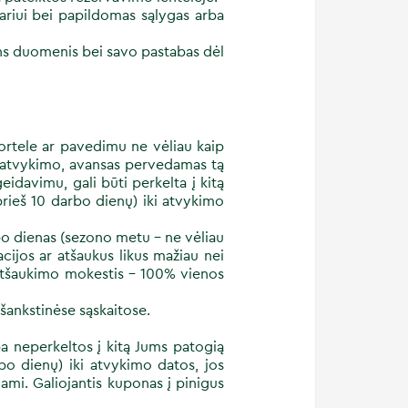
bariui bei papildomas sąlygas arba
ens duomenis bei savo pastabas dėl
rtele ar pavedimu ne vėliau kaip
i atvykimo, avansas pervedamas tą
idavimu, gali būti perkelta į kitą
rieš 10 darbo dienų) iki atvykimo
rbo dienas (sezono metu - ne vėliau
cijos ar atšaukus likus mažiau nei
atšaukimo mokestis - 100% vienos
ankstinėse sąskaitose.
 neperkeltos į kitą Jums patogią
bo dienų) iki atvykimo datos, jos
mi. Galiojantis kuponas į pinigus