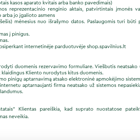
otais kasos aparato kvitais arba banko pavedimais)
rmos reprezentacinio renginio aktais, patvirtintais įmonės 
o arba jo įgalioto asmens
(šešis) mėnesius nuo išrašymo datos.
Paslaugomis turi būti 
as į pinigus.
mas.
psiperkant internetinėje parduotuvėje
shop.spavilnius.lt
nurodyti duomenis rezervavimo formuliare. Viešbutis neatsako 
 klaidingus Kliento nurodytus kitus duomenis.
imo pinigų aptarnavimą atsako elektroninė apmokėjimo sistem
internetu aptarnaujanti firma neatsako už sistemos nepasieki
klandumus.
atais“ Klientas pareiškia, kad suprato nuostatose pateik
mas neveikia.