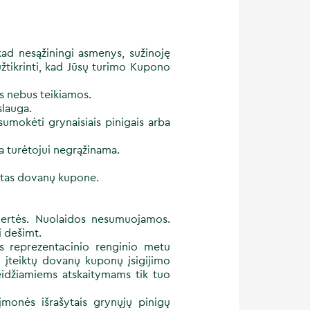
ad nesąžiningi asmenys, sužinoję
tikrinti, kad Jūsų turimo Kupono
s nebus teikiamos.
slauga.
umokėti grynaisiais pinigais arba
a turėtojui negrąžinama.
ytas dovanų kupone.
ertės. Nuolaidos nesumuojamos.
i dešimt.
es reprezentacinio renginio metu
, įteiktų dovanų kuponų įsigijimo
leidžiamiems atskaitymams tik tuo
monės išrašytais grynųjų pinigų