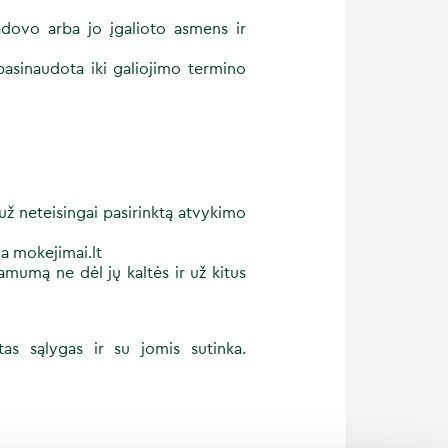
vadovo arba jo įgalioto asmens ir
pasinaudota iki galiojimo termino
už neteisingai pasirinktą atvykimo
a mokejimai.lt
amumą ne dėl jų kaltės ir už kitus
tas sąlygas ir su jomis sutinka.