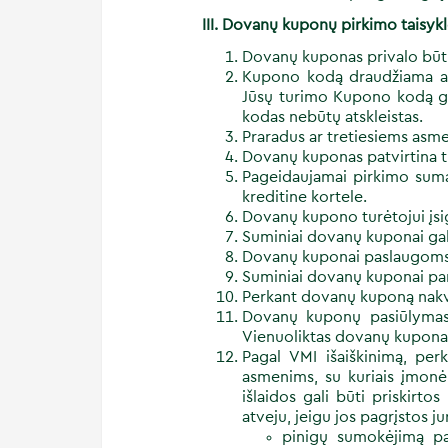
III. Dovanų kuponų pirkimo taisyk
Dovanų kuponas privalo būti
Kupono kodą draudžiama ats
Jūsų turimo Kupono kodą ga
kodas nebūtų atskleistas.
Praradus ar tretiesiems asm
Dovanų kuponas patvirtina t
Pageidaujamai pirkimo sumai
kreditine kortele.
Dovanų kupono turėtojui įsi
Suminiai dovanų kuponai gal
Dovanų kuponai paslaugoms 
Suminiai dovanų kuponai pa
Perkant dovanų kuponą nakvyn
Dovanų kuponų pasiūlymas
Vienuoliktas dovanų kuponas 
Pagal VMI išaiškinimą, per
asmenims, su kuriais įmonė 
išlaidos gali būti priskirt
atveju, jeigu jos pagrįstos j
pinigų sumokėjimą pa