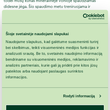
todėl mūsų kūnas mineralinėje vonioje spaudžiamas
didesne jėga. Šio spaudimo metu treniruojama ir
stiprinama mūsų širdies ir kraujagyslių sistema, o poveikis
tuo stipresnis, kuo didesnės mineralizacijos vanduo.
Pasinerkite į atpalaiduojančią mineralinio vandens ir
bergamočių vonios patirtį, kuri ne tik nuramins kūną, bet
Šioje svetainėje naudojami slapukai
ir praturtins pojūčius subtiliu citrusinių vaisių aromatu.
Naudojame slapukus, kad galėtume suasmeninti turinį
Mineralinio vandens elementai padeda atkurti odos
bei skelbimus, teikti visuomeninės medijos funkcijas ir
drėgmės balansą, skatindami jos natūralų spindesį, o
analizuoti srautą. Be to, svetainės naudojimo informaciją
bergamotės eterinis aliejus veikia raminančiai ir mažina
bendriname su visuomeninės medijos, reklamavimo ir
įtampą. Ši vonia puikiai tinka tiems, kurie ieško būdų, kaip
analizės partneriais, kurie gali ją pridėti prie kitos jūsų
atgauti jėgas po ilgos dienos ir sustiprinti odos
pateiktos arba naudojant paslaugas surinktos
elastingumą. Atraskite harmoniją tarp kūno ir sielos,
informacijos.
mėgaudamiesi šiuo jausmingu atsipalaidavimo ritualu.
Vidutinės mineralizacijos (10–12 g/l) bergamočių vonios
nauda:
Rodyti informaciją
saldaus, sodraus aromato su gaivia citrusų nata;
turi antiseptinį, antibakterinį ir priešuždegiminį