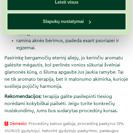
Leisti visus
poveikį;
stiprina organizmą;
gerina virškinimo procesus;
Slapukų nustatymai
palankiai veikia širdies ir kraujagyslių sistemos
veiklą;
ramina aknės bėrimus, padeda esant psoriazei ir
egzemai.
Pasirinkę bergamočių eterinį aliejų, jo kerinčiu aromatu
galėsite mėgautis, kol perlinės vonios sūkuriai švelniai
glamonės kūną, o šiluma apgaubs Jus jaukia ramybe. Tai
ne tik aromato terapija, bet ir malonumo akimirka, kurioje
susilieja pojūčių harmonija.
Rekomendacijos:
terapija galite pasilepinti tiesiog
norėdami kokybiškai pailsėti. Jeigu turite konkrečių
nusiskundimų, Jums bus sudarytas procedūrų kursas.
!
Dėmesio:
Procedūrų kainos galioja, procedūrą paskyrus SPA
VILNIUS gydytojui. Neturint gydytojo paskyrimo, paslaugos