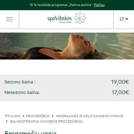
10 % nuolaida programai „Ramus poilsis“.
Plačiau
LT
TOGGLE
NAVIGATION
19,00€
Sezono kaina :
17,00€
Nesezono kaina:
TITULINIS
PROCEDŪROS
MINERALINĖS IR GĖLO VANDENS VONIOS
BALNEOTERAPIJA (VANDENS PROCEDŪROS)
Bergamočių vonia