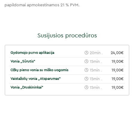
papildomai apmokestinamos 21 % PVM.
Susijusios procedūros
Gydomojo purvo aplikacija
20min .
24,00€
Vonia „Sūrutis"
15min .
19,00€
Ožkų pieno vonia su miško uogomis
15min .
19,00€
Vaistažolių vonia „Atsparumas"
15min .
19,00€
Vonia „Druskininkai"
15min .
19,00€