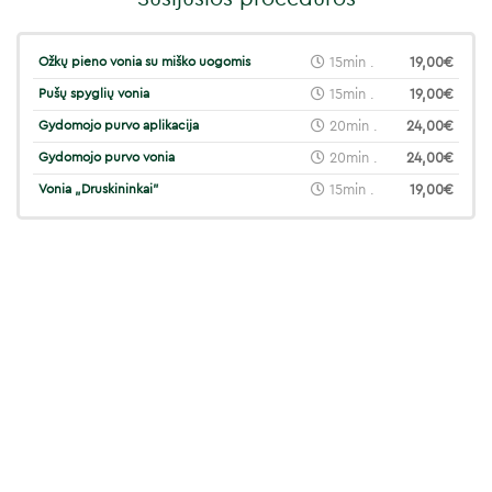
Ožkų pieno vonia su miško uogomis
15min .
19,00€
Pušų spyglių vonia
15min .
19,00€
Gydomojo purvo aplikacija
20min .
24,00€
Gydomojo purvo vonia
20min .
24,00€
Vonia „Druskininkai"
15min .
19,00€