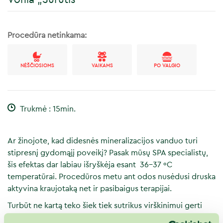
Procedūra netinkama:
NĖŠČIOSIOMS
VAIKAMS
PO VALGIO
Trukmė : 15min.
Ar žinojote, kad didesnės mineralizacijos vanduo turi
stipresnį gydomąjį poveikį? Pasak mūsų SPA specialistų,
šis efektas dar labiau išryškėja esant 36–37 ºC
temperatūrai. Procedūros metu ant odos nusėdusi druska
aktyvina kraujotaką net ir pasibaigus terapijai.
Turbūt ne kartą teko šiek tiek sutrikus virškinimui gerti
mineralinį vandenį? Jis gerina virškinamojo trakto darbą ir