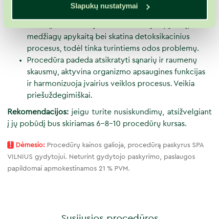
Nenustebkite, Jūsų oda jaus intensyvesnį poveikį,
Slapukų nustatymai
nei silpnesnės mineralizacijos vandenyje.
Vonia „Sūrutis“ aktyvina ne tik kraujo apytaką, bet ir
medžiagų apykaitą bei skatina detoksikacinius
procesus, todėl tinka turintiems odos problemų.
Procedūra padeda atsikratyti sąnarių ir raumenų
skausmų, aktyvina organizmo apsaugines funkcijas
ir harmonizuoja įvairius veiklos procesus. Veikia
priešuždegimiškai.
Rekomendacijos:
jeigu turite nusiskundimų, atsižvelgiant
į jų pobūdį bus skiriamas 6-8-10 procedūrų kursas.
!
Dėmesio:
Procedūrų kainos galioja, procedūrą paskyrus SPA
VILNIUS gydytojui. Neturint gydytojo paskyrimo, paslaugos
papildomai apmokestinamos 21 % PVM.
Susijusios procedūros