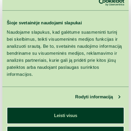
suteikia pilve lengvumo pojūtį. Panašus poveikis
pasireiškia ir po vonios „Sūrutis“ procedūrų, todėl šios
vonios gali būti taikomos kaip virškinimo sistemos
Šioje svetainėje naudojami slapukai
gydomoji priemonė.
Naudojame slapukus, kad galėtume suasmeninti turinį
Vonia „Sūrutis“
taip pat padeda nugaros ir sąnarių
bei skelbimus, teikti visuomeninės medijos funkcijas ir
skausmams. Tad, jei po intensyvios veiklos ar sėdimo
analizuoti srautą. Be to, svetainės naudojimo informaciją
darbo jaučiate kūne diskomfortą, skirkite laiko ne tik
bendriname su visuomeninės medijos, reklamavimo ir
mankštai, bet ir mineralizuoto vandens terapijai. Taip ne
analizės partneriais, kurie gali ją pridėti prie kitos jūsų
tik pašalinsite negalavimų priežastis, bet ir puikiai
pateiktos arba naudojant paslaugas surinktos
pailsėsite bei atsipalaiduosite.
informacijos.
Aukštos mineralizacijos (25 g/l) vonios „Sūrutis" eiga ir
poveikis:
Rodyti informaciją
Specialistas supažindins su procedūra ir kartu
nuspręsite dėl jos trukmės, atsižvelgdami į Jūsų
interesus bei gydymo tikslus. Kaip įprasta,
Leisti visus
atsigulsite į vonią ir panirsite į vandenį iki krūtinės
vidurio. Tuomet leisitės į naujų potyrių sūkurį.