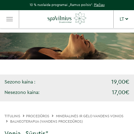
10 % nuolaida programai „Ramus poilsis“.
Plačiau
LT
TOGGLE
NAVIGATION
19,00€
Sezono kaina :
17,00€
Nesezono kaina:
TITULINIS
PROCEDŪROS
MINERALINĖS IR GĖLO VANDENS VONIOS
BALNEOTERAPIJA (VANDENS PROCEDŪROS)
Vonia „Sūrutis"