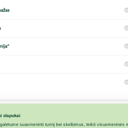
sažas
s
nija“
i slapukai
alėtume suasmeninti turinį bei skelbimus, teikti visuomeninės m