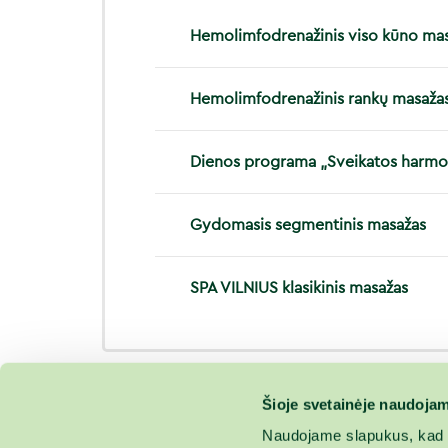
Hemolimfodrenažinis viso kūno ma
Hemolimfodrenažinis rankų masaža
Dienos programa „Sveikatos harmo
Gydomasis segmentinis masažas
SPA VILNIUS klasikinis masažas
Šioje svetainėje naudojam
Naudojame slapukus, kad g