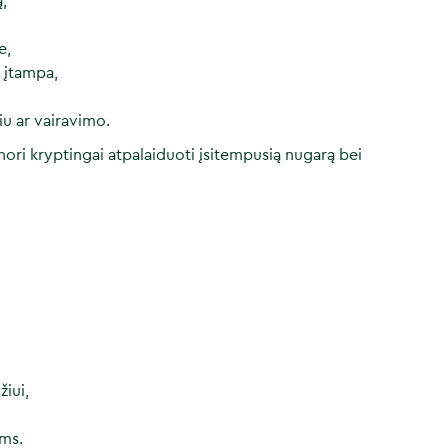
,
e,
o įtampa,
u ar vairavimo.
 nori kryptingai atpalaiduoti įsitempusią nugarą bei
iui,
ams.