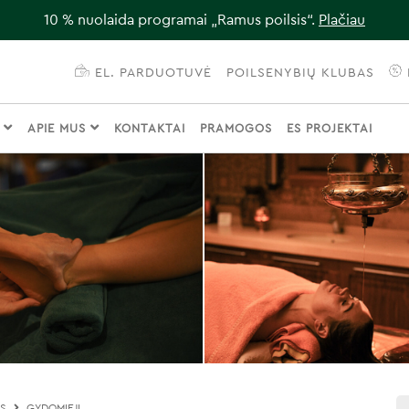
10 % nuolaida programai „Ramus poilsis“.
Plačiau
EL. PARDUOTUVĖ
POILSENYBIŲ KLUBAS
I
APIE MUS
KONTAKTAI
PRAMOGOS
ES PROJEKTAI
OS
GYDOMIEJI