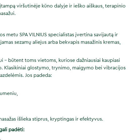
 įtampą viršutinėje kūno dalyje ir ieško aiškaus, terapinio
asažui.
 metu SPA VILNIUS specialistas įvertina savijautą ir
amas sezamų aliejus arba bekvapis masažinis kremas,
lui – būtent toms vietoms, kuriose dažniausiai kaupiasi
o. Klasikiniai glostymo, trynimo, maigymo bei vibracijos
lazdelėmis. Jos padeda:
raumeniu,
sažas išlieka stiprus, kryptingas ir efektyvus.
ali padėti: