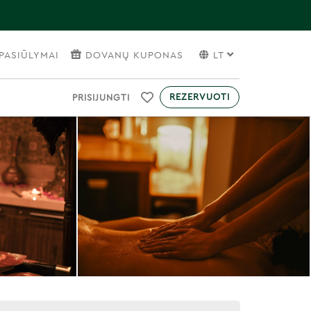
PASIŪLYMAI
DOVANŲ KUPONAS
LT
REZERVUOTI
PRISIJUNGTI