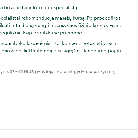
arbu apie tai informuoti specialistą.
S specialistai rekomenduoja masažų kursą. Po procedūros
sėti ir tą dieną vengti intensyvaus fizinio krūvio. Esant
reguliariai kaip profilaktinė priemonė.
su bambuko lazdelėmis – tai koncentruotas, stiprus ir
ugaros bei kaklo įtampą ir susigrąžinti lengvumo pojūtį
yrus SPA VILNIUS gydytojui. Neturint gydytojo paskyrimo,