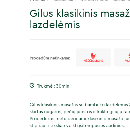
Gilus klasikinis mas
lazdelėmis
Procedūra netinkama:
NĖŠČIOSIOMS
VA
Trukmė : 30min.
Gilus klasikinis masažas su bambuko lazdelėmis 
skirtas nugaros, pečių juostos ir kaklo giliųjų 
Procedūros metu derinami klasikinio masažo jude
stipriau ir tiksliau veikti įsitempusius audinius.