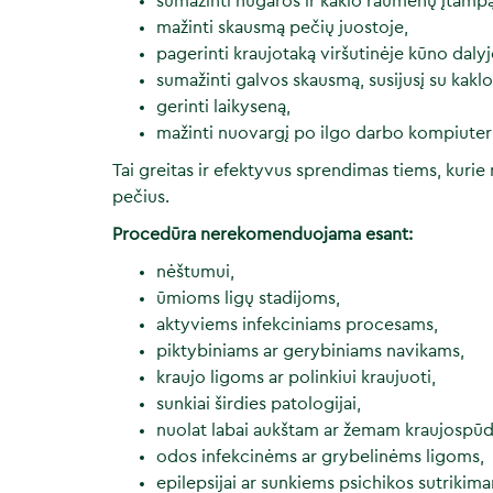
sumažinti nugaros ir kaklo raumenų įtampą
mažinti skausmą pečių juostoje,
pagerinti kraujotaką viršutinėje kūno dalyj
sumažinti galvos skausmą, susijusį su kakl
gerinti laikyseną,
mažinti nuovargį po ilgo darbo kompiuteri
Tai greitas ir efektyvus sprendimas tiems, kurie
pečius.
Procedūra nerekomenduojama esant:
nėštumui,
ūmioms ligų stadijoms,
aktyviems infekciniams procesams,
piktybiniams ar gerybiniams navikams,
kraujo ligoms ar polinkiui kraujuoti,
sunkiai širdies patologijai,
nuolat labai aukštam ar žemam kraujospūdž
odos infekcinėms ar grybelinėms ligoms,
epilepsijai ar sunkiems psichikos sutrikim