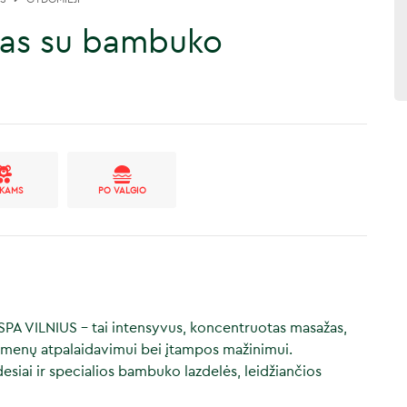
ažas su bambuko
IKAMS
PO VALGIO
SPA VILNIUS – tai intensyvus, koncentruotas masažas,
raumenų atpalaidavimui bei įtampos mažinimui.
siai ir specialios bambuko lazdelės, leidžiančios