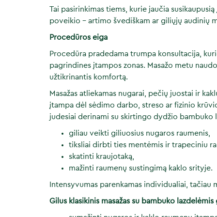
Tai pasirinkimas tiems, kurie jaučia susikaupusią
poveikio – artimo švediškam ar giliųjų audinių m
Procedūros eiga
Procedūra pradedama trumpa konsultacija, kurios
pagrindines įtampos zonas. Masažo metu naudoj
užtikrinantis komfortą.
Masažas atliekamas nugarai, pečių juostai ir kak
įtampa dėl sėdimo darbo, streso ar fizinio krūvi
judesiai derinami su skirtingo dydžio bambuko 
giliau veikti giliuosius nugaros raumenis,
tiksliai dirbti ties mentėmis ir trapeciniu 
skatinti kraujotaką,
mažinti raumenų sustingimą kaklo srityje.
Intensyvumas parenkamas individualiai, tačiau ma
Gilus klasikinis masažas su bambuko lazdelėmis g