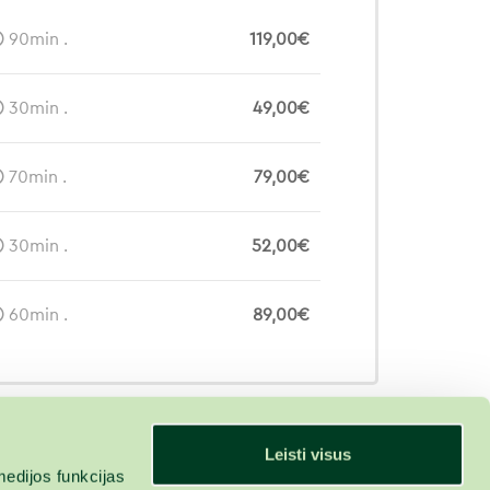
90min .
119,00€
30min .
49,00€
70min .
79,00€
30min .
52,00€
60min .
89,00€
Leisti visus
edijos funkcijas