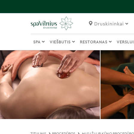
Druskininkai
SPA
VIEŠBUTIS
RESTORANAS
VERSLU
TITULINIS
PROCEDŪROS
MASAŽAI IR KŪNO PROCEDŪR