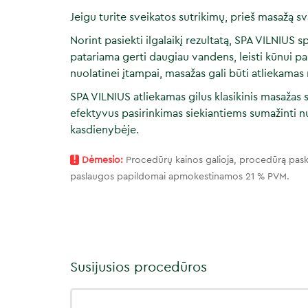
Jeigu turite sveikatos sutrikimų, prieš masažą sv
Norint pasiekti ilgalaikį rezultatą, SPA VILNIU
patariama gerti daugiau vandens, leisti kūnui pail
nuolatinei įtampai, masažas gali būti atliekamas 
SPA VILNIUS atliekamas gilus klasikinis masažas 
efektyvus pasirinkimas siekiantiems sumažinti n
kasdienybėje.
!
Dėmesio:
Procedūrų kainos galioja, procedūrą pask
paslaugos papildomai apmokestinamos 21 % PVM.
Susijusios procedūros